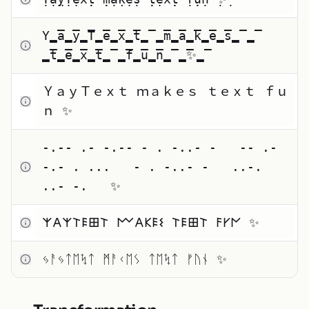
点击复制
Y̳̅a̳̅y̳̅T̳̅e̳̅x̳̅t̳̅ ̳̅m̳̅a̳̅k̳̅e̳̅s̳̅ 
̳̅t̳̅e̳̅x̳̅t̳̅ ̳̅f̳̅u̳̅n̳̅ ̳̅✨̳̅
点击复制
ＹａｙＴｅｘｔ ｍａｋｅｓ ｔｅｘｔ ｆｕ
ｎ ✨
点击复制
-.-- .- -.-- - . -..- -   -- .- 
-.- . ...   - . -..- -   ..-. 
..- -.   ✨
点击复制
𐌙𐌀𐌙𐌕𐌄𐌎𐌕 𐌌𐌀𐌊𐌄𐌔 𐌕𐌄𐌎𐌕 𐌅𐌖𐌍 ✨
点击复制
ᛃᚨᛃᛏᛖᛪᛏ ᛗᚨᚲᛖᛊ ᛏᛖᛪᛏ ᚠᚢᚾ ✨