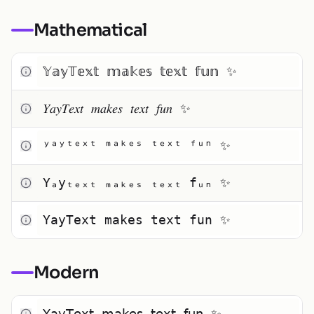
Mathematical
点击复制
𝕐𝕒𝕪𝕋𝕖𝕩𝕥 𝕞𝕒𝕜𝕖𝕤 𝕥𝕖𝕩𝕥 𝕗𝕦𝕟 ✨
点击复制
𝑌𝑎𝑦𝑇𝑒𝑥𝑡 𝑚𝑎𝑘𝑒𝑠 𝑡𝑒𝑥𝑡 𝑓𝑢𝑛 ✨
点击复制
ʸᵃʸᵗᵉˣᵗ ᵐᵃᵏᵉˢ ᵗᵉˣᵗ ᶠᵘⁿ ✨
点击复制
Yₐyₜₑₓₜ ₘₐₖₑₛ ₜₑₓₜ fᵤₙ ✨
点击复制
YayText makes text fun ✨
Modern
点击复制
𝖸𝖺𝗒𝖳𝖾𝗑𝗍 𝗆𝖺𝗄𝖾𝗌 𝗍𝖾𝗑𝗍 𝖿𝗎𝗇 ✨