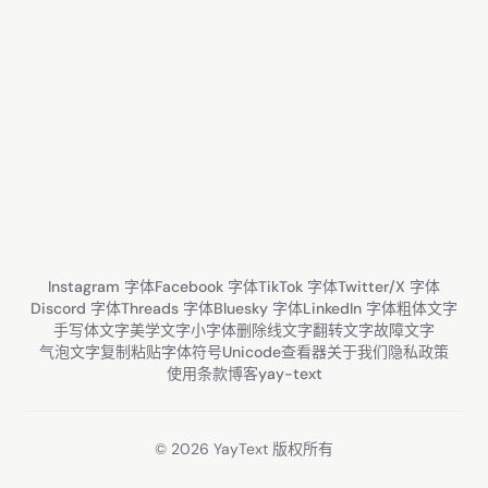
Instagram 字体
Facebook 字体
TikTok 字体
Twitter/X 字体
Discord 字体
Threads 字体
Bluesky 字体
LinkedIn 字体
粗体文字
手写体文字
美学文字
小字体
删除线文字
翻转文字
故障文字
气泡文字
复制粘贴字体
符号
Unicode查看器
关于我们
隐私政策
使用条款
博客
yay-text
© 2026 YayText 版权所有