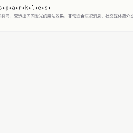
s✦p✦a✦r✦k✦l✦e✦s✦
烁符号，营造出闪闪发光的魔法效果。非常适合庆祝消息、社交媒体简介