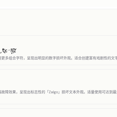
̡̏̆t​̷̻͉̒c​̛̹̟̂h​̷͉̋͠2
用更多组合字符，呈现出明显的数字损坏外观。适合创建富有戏剧性的文
故障效果，呈现出标志性的「Zalgo」损坏文本外观。适量使用可达到