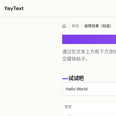
YayText
样式
/
样式
/
故障效果（轻度）
玩🚀
故障效果（轻度
Instagram 字体
通过在文本上方和下方添
Facebook 字体
交媒体帖子。
TikTok 字体
Twitter/X 字体
试试吧
粗体文字
手写体文字
美学文字
预览