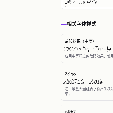
小字体
̫̮̳H​̞̃̽e​͍̾̃l​̸̛̌l​̢̢̺o​͇̫̮ ​̱̌̋W​̶̏͟o​̦̉̕r​̲̼͞l​̜͍̃d
Toggle theme
相关字体样式
故障效果（中度）
͉͜͠͠t​͕͇̽͡h​̸̸̮̑i​̡̦̼͞s​̼͇͘͠ ​͚̈́͞i​̷̬̮͢s​̞̥̤̝ ​̛̯̀͡g​̷̶̞̐l​̶̥̯͈i​̄
应用中等程度的故障效果，使
Zalgo
̷̣͍̄̋͟͞t​͔͈͇̌̐̍͝h​̗͖̥̝̕͜͜i​̬̱̎̒̀͡͝s​̸̜̅̌̌͘͢ ​̶̢͚͇̆̎̓i​̜̥̖̇̒̍͢s​̺̫̬̆̊̔̒ ​̨̩̫̰̭͞͡z​̨̭̳̎̉͡͠a​̼͍̮͈̪̎͝l​̢͓̼̭̌̇̕g​̷̡̢͉̮́̋o
通过堆叠大量组合字符产生极端
果。
闪烁字