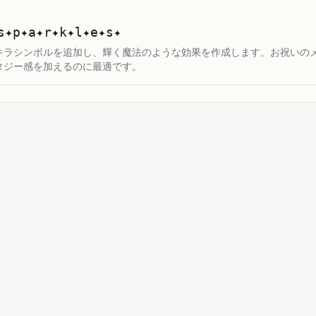
s✦p✦a✦r✦k✦l✦e✦s✦
キラシンボルを追加し、輝く魔法のような効果を作成します。お祝いのメ
タジー感を加えるのに最適です。