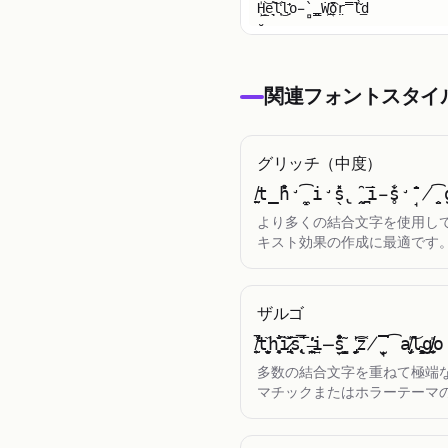
小さい文字
̮̹̍H​͈̲͝e​͉̖͝l​̜̒͜l​͍̄̕o​̵̻̀ ​̤̳̇W​͖͟͡o​̜̌̑r​̤̿̌l​̌̀͟d
Toggle theme
関連フォントスタイ
グリッチ（中度）
̸̫͍̰t​̲̉̽̆h​̛̝̼͡i​̛̖̽̽s​̢̰̭̑ ​̪̫̼͞i​̵̥̆̾s​̛̘̇̄ ​̸̭̮͡g​̨̗̩̙l
より多くの結合文字を使用し
キスト効果の作成に最適です
ザルゴ
̸͕̰̫̾̚̕t​̧͍̘̼̫̩̏h​̘̯̻̩̐̐͠i​̷̢̰̠̠̌͞s​̢̜͎̅̚̚͞ ​̶̪̟̹̒̕͢i​̶̞̮̉̈̾̽s​̺̙̦̦̘͈͂ ​̡̗̰̱̔͝͡z​̸̞̫̘̅͘͡a​̸̡͕̗̫̎͝l​̴̻̝̥̳͢͜g​̸̸͙̱̬̼̎o
多数の結合文字を重ねて極端
マチックまたはホラーテーマ