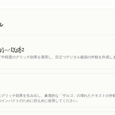
ル
​̶̷̓̓i​̢͙̼̋t​̺̼́͟c​̷̥̄͞h​̟̪̤̎2
て中程度のグリッチ効果を適用し、目立つデジタル破損の外観を作成し
。
なグリッチ効果を生み出し、象徴的な「ザルゴ」の壊れたテキストの外
のインパクトのために控えめに使用してください。