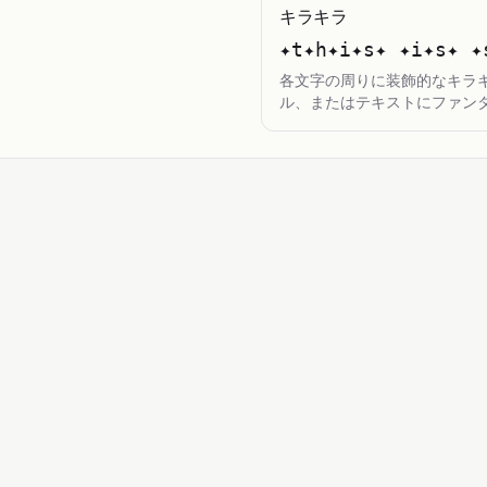
キラキラ
✦t✦h✦i✦s✦ ✦i✦s✦ ✦
各文字の周りに装飾的なキラ
ル、またはテキストにファン