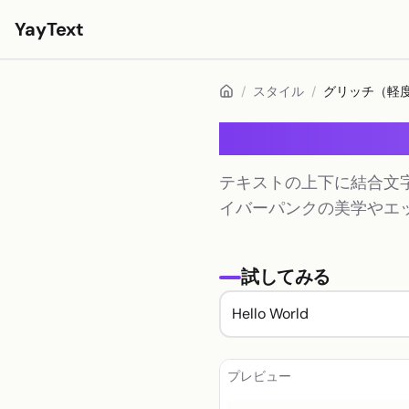
YayText
スタイル
/
スタイル
/
グリッチ（軽
遊ぶ🚀
グリッチ（軽
Instagramフォント
テキストの上下に結合文
Facebookフォント
イバーパンクの美学やエッ
TikTokフォント
Twitter/Xフォント
試してみる
太字テキスト
筆記体テキスト
エステティックテキスト
プレビュー