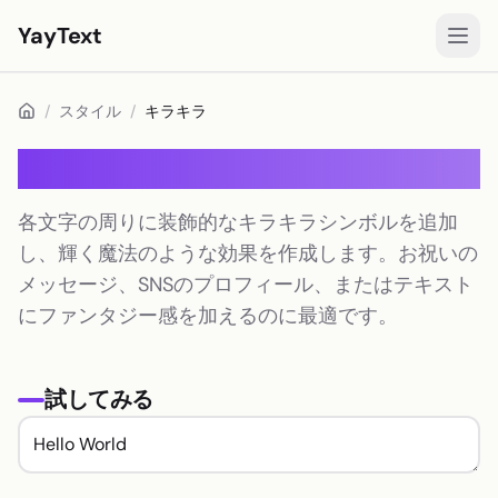
YayText
スタイル
/
スタイル
/
キラキラ
遊ぶ🚀
キラキラ
Instagramフォント
各文字の周りに装飾的なキラキラシンボルを追加
Facebookフォント
し、輝く魔法のような効果を作成します。お祝いの
TikTokフォント
メッセージ、SNSのプロフィール、またはテキスト
にファンタジー感を加えるのに最適です。
Twitter/Xフォント
太字テキスト
試してみる
筆記体テキスト
エステティックテキスト