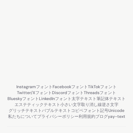
Instagramフォント
Facebookフォント
TikTokフォント
Twitter/Xフォント
Discordフォント
Threadsフォント
Blueskyフォント
LinkedInフォント
太字テキスト
筆記体テキスト
エステティックテキスト
小さい文字
取り消し線
逆さ文字
グリッチテキスト
バブルテキスト
コピペフォント
記号
Unicode
私たちについて
プライバシーポリシー
利用規約
ブログ
yay-text