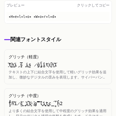
小さい文字
プレビュー
クリックしてコピー
Toggle theme
✦H✦e✦l✦l✦o✦ ✦W✦o✦r✦l✦d✦
関連フォントスタイル
グリッチ（軽度）
̥̏͝t​͇̦͢h​͚̲̕i​̡̣̅s​̜̤̇ ​͎̘͢i​͙̝̭s​̝̝̗ ​̷̰̃g​̨̺̗l​̫̠̌i​̫̇̑t​͉̞̎c​͚̮̚h​̪̓͝1
テキストの上下に結合文字を使用して軽いグリッチ効果を追
加し、微妙なデジタルの歪みを表現します。サイバーパンク
の美学やエッジの効いたSNS投稿に最適です。
グリッチ（中度）
̘̑̃̾t​̭̾̾́h​̊̃̄͞i​̷̞̀̔s​̨͚̋͜ ​̡̟͍͞i​̪́̚͞s​̷̳͉̎ ​̶͎̠̐g​̿̀̉̕l​̛͕̥͍i​̨͚̻͍t​̢̡̲͈c​̲̻̓͡h​̰̖̄̍2
より多くの結合文字を使用して中程度のグリッチ効果を適用