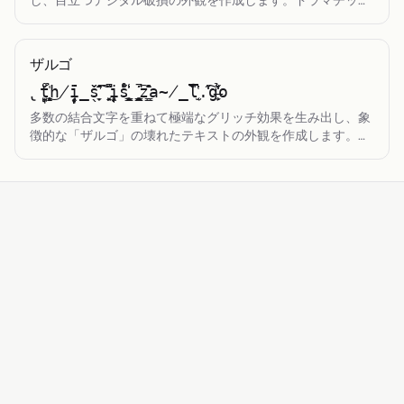
し、目立つデジタル破損の外観を作成します。ドラマチック
で歪んだテキスト効果の作成に最適です。
ザルゴ
̢̪̹̺̘̌̊t​̗͈̳̥̉̍͜h​̸̙̘̭̙̈̈i​̧̗̣̲̖̌̆s​̛̦̮̂̄͠͡ ​͓̙̯̱̈̈̚i​̥̦̭̩̓̋̊s​̥͖̱̬͇̇̾ ​̻̱͇̪̇̚͡z​̯͇̂̆̊̊̊a​̴̸̲̅̓̅̎l​͔̫̔.̋̒͠g​̶͕̮̹̉̒̌o
多数の結合文字を重ねて極端なグリッチ効果を生み出し、象
徴的な「ザルゴ」の壊れたテキストの外観を作成します。最
大限のドラマチックまたはホラーテーマのインパクトのため
に控えめに使用してください。