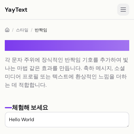
YayText
스타일
/
스타일
/
반짝임
놀아요🚀
반짝임
Instagram 글꼴
각 문자 주위에 장식적인 반짝임 기호를 추가하여 빛
Facebook 글꼴
나는 마법 같은 효과를 만듭니다. 축하 메시지, 소셜
TikTok 글꼴
미디어 프로필 또는 텍스트에 환상적인 느낌을 더하
는 데 적합합니다.
Twitter/X 글꼴
굵은 텍스트
체험해 보세요
필기체 텍스트
에스테틱 텍스트