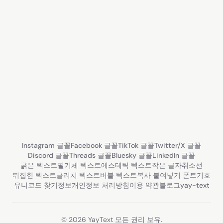
Instagram 글꼴
Facebook 글꼴
TikTok 글꼴
Twitter/X 글꼴
Discord 글꼴
Threads 글꼴
Bluesky 글꼴
LinkedIn 글꼴
굵은 텍스트
필기체 텍스트
에스테틱 텍스트
작은 글자
취소선
뒤집힌 텍스트
글리치 텍스트
버블 텍스트
복사 붙여넣기 폰트
기호
유니코드 찾기
정보
개인정보 처리방침
이용 약관
블로그
yay-text
© 2026 YayText 모든 권리 보유.