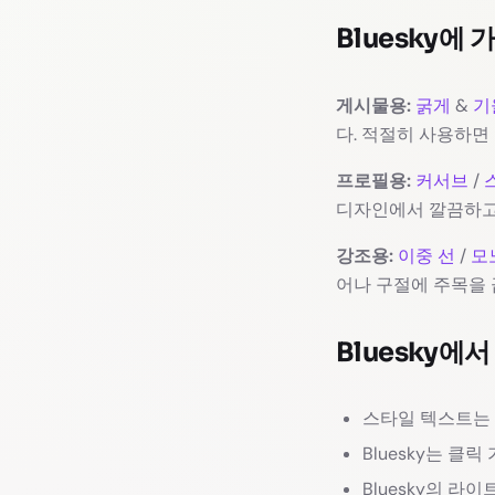
Bluesky에
게시물용:
굵게
&
기
다. 적절히 사용하면
프로필용:
커서브
/
디자인에서 깔끔하고
강조용:
이중 선
/
모
어나 구절에 주목을 
Bluesky에서
스타일 텍스트는
Bluesky는 
Bluesky의 