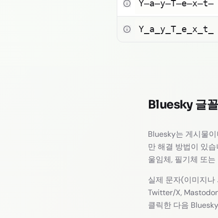
Y̶a̶y̶T̶e̶x̶t̶
Y̲a̲y̲T̲e̲x̲t̲
Bluesky 글
Bluesky는 게시
만 해결 방법이 있습니
울임체, 필기체 또는
실제 문자(이미지나 
Twitter/X, Ma
클릭한 다음 Blues