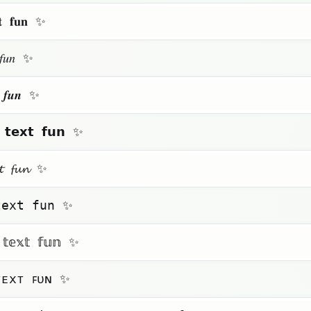
𝐱𝐭 𝐟𝐮𝐧 ✨
 𝑓𝑢𝑛 ✨
𝒕 𝒇𝒖𝒏 ✨
 𝘁𝗲𝘅𝘁 𝗳𝘂𝗻 ✨
𝔁𝓽 𝓯𝓾𝓷 ✨
𝚝𝚎𝚡𝚝 𝚏𝚞𝚗 ✨
 𝕥𝕖𝕩𝕥 𝕗𝕦𝕟 ✨
ᴛᴇxᴛ ꜰᴜɴ ✨