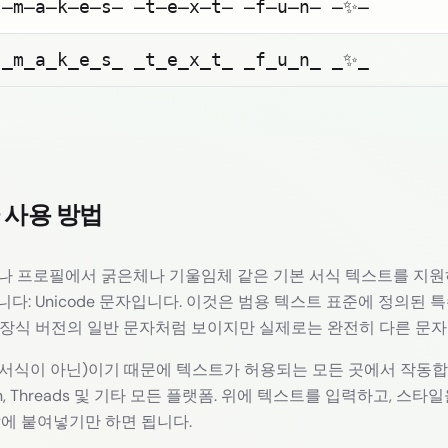
 ̶m̶a̶k̶e̶s̶ ̶t̶e̶x̶t̶ ̶f̶u̶n̶ ̶✨̶
 ̲m̲a̲k̲e̲s̲ ̲t̲e̲x̲t̲ ̲f̲u̲n̲ ̲✨̲
꼴 사용 방법
물이나 프로필에서 굵은체나 기울임체 같은 기본 서식 텍스트를 지원
다: Unicode 문자입니다. 이것은 범용 텍스트 표준에 정의된 특
 장식 버전의 일반 문자처럼 보이지만 실제로는 완전히 다른 문자
서식이 아닌)이기 때문에 텍스트가 허용되는 모든 곳에서 작동합니다:
stodon, Threads 및 기타 모든 플랫폼. 위에 텍스트를 입력하고, 스
ky에 붙여넣기만 하면 됩니다.