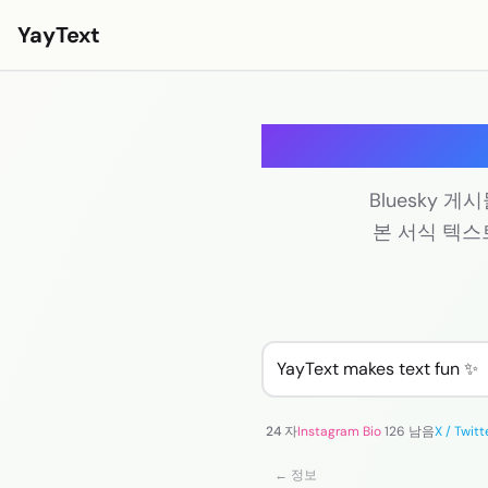
YayText
스타일
놀아요🚀
Instagram 글꼴
Bluesky 
본 서식 텍스
Facebook 글꼴
TikTok 글꼴
Twitter/X 글꼴
굵은 텍스트
필기체 텍스트
24 자
Instagram Bio
126 남음
X / Twitt
에스테틱 텍스트
← 정보