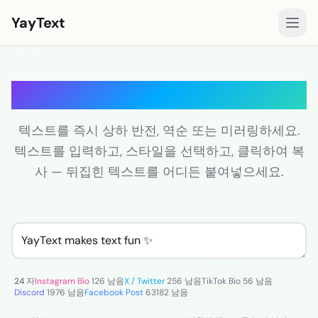
YayText
스타일
뒤집힌 텍스트 생성기
놀아요🚀
Instagram 글꼴
텍스트를 즉시 상하 반전, 역순 또는 미러링하세요.
텍스트를 입력하고, 스타일을 선택하고, 클릭하여 복
Facebook 글꼴
사 — 뒤집힌 텍스트를 어디든 붙여넣으세요.
TikTok 글꼴
Twitter/X 글꼴
굵은 텍스트
필기체 텍스트
24 자
Instagram Bio
126 남음
X / Twitter
256 남음
TikTok Bio
56 남음
에스테틱 텍스트
Discord
1976 남음
Facebook Post
63182 남음