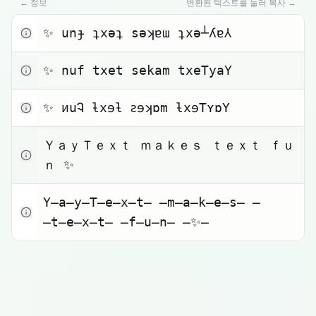
작은 글자
← 정보
변환된 텍스트를 눌러 복사 →
클릭하여 복사
✨ unɟ ʇxǝʇ sǝʞɐɯ ʇxǝ┴ʎɐ⅄
Toggle theme
클릭하여 복사
✨ nuf txet sekam txeTyaY
클릭하여 복사
✨ ᴎuᎸ ƚxɘƚ ꙅɘʞɒm ƚxɘTʏɒY
클릭하여 복사
ＹａｙＴｅｘｔ ｍａｋｅｓ ｔｅｘｔ ｆｕ
ｎ ✨
클릭하여 복사
Y̶a̶y̶T̶e̶x̶t̶ ̶m̶a̶k̶e̶s̶ 
̶t̶e̶x̶t̶ ̶f̶u̶n̶ ̶✨̶