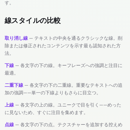
す。
線スタイルの比較
取り消し線
— テキストの中央を通るクラシックな線。削
除または修正されたコンテンツを示す最も認知された方
法。
下線
— 各文字の下の線。キーフレーズへの強調と注目に
最適。
二重下線
— 各文字の下の二重線。重要なテキストへの追
加の強調——単一の下線よりもさらに目立つ。
上線
— 各文字の上の線。ユニークで目を引く——めった
に見ないため、すぐに注目を集めます。
点線
— 各文字の下の点。テクスチャーを追加する控えめ