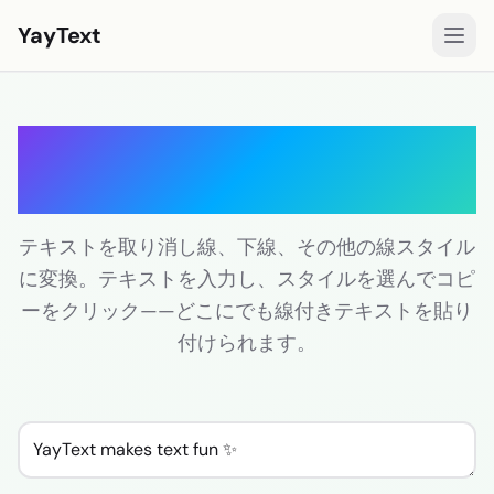
YayText
スタイル
取り消し線テキストジェ
遊ぶ🚀
ネレーター
Instagramフォント
Facebookフォント
テキストを取り消し線、下線、その他の線スタイル
に変換。テキストを入力し、スタイルを選んでコピ
TikTokフォント
ーをクリック——どこにでも線付きテキストを貼り
Twitter/Xフォント
付けられます。
太字テキスト
筆記体テキスト
エステティックテキスト