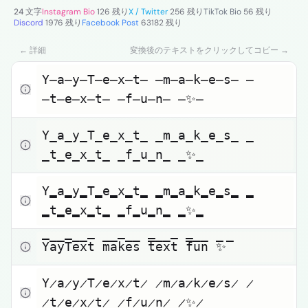
小さい文字
24 文字
Instagram Bio
126 残り
X / Twitter
256 残り
TikTok Bio
56 残り
Discord
1976 残り
Facebook Post
63182 残り
Toggle theme
← 詳細
変換後のテキストをクリックしてコピー →
クリックしてコピー
Y̶a̶y̶T̶e̶x̶t̶ ̶m̶a̶k̶e̶s̶ 
̶t̶e̶x̶t̶ ̶f̶u̶n̶ ̶✨̶
クリックしてコピー
Y̲a̲y̲T̲e̲x̲t̲ ̲m̲a̲k̲e̲s̲ 
̲t̲e̲x̲t̲ ̲f̲u̲n̲ ̲✨̲
クリックしてコピー
Y̳a̳y̳T̳e̳x̳t̳ ̳m̳a̳k̳e̳s̳ 
̳t̳e̳x̳t̳ ̳f̳u̳n̳ ̳✨̳
クリックしてコピー
Y̅a̅y̅T̅e̅x̅t̅ ̅m̅a̅k̅e̅s̅ ̅t̅e̅x̅t̅ ̅f̅u̅n̅ ̅✨̅
クリックしてコピー
Y̷a̷y̷T̷e̷x̷t̷ ̷m̷a̷k̷e̷s̷ 
̷t̷e̷x̷t̷ ̷f̷u̷n̷ ̷✨̷