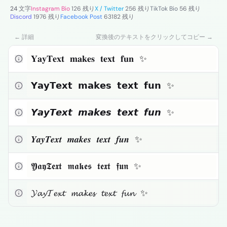
小さい文字
24 文字
Instagram Bio
126 残り
X / Twitter
256 残り
TikTok Bio
56 残り
Discord
1976 残り
Facebook Post
63182 残り
Toggle theme
← 詳細
変換後のテキストをクリックしてコピー →
クリックしてコピー
𝐘𝐚𝐲𝐓𝐞𝐱𝐭 𝐦𝐚𝐤𝐞𝐬 𝐭𝐞𝐱𝐭 𝐟𝐮𝐧 ✨
クリックしてコピー
𝗬𝗮𝘆𝗧𝗲𝘅𝘁 𝗺𝗮𝗸𝗲𝘀 𝘁𝗲𝘅𝘁 𝗳𝘂𝗻 ✨
クリックしてコピー
𝙔𝙖𝙮𝙏𝙚𝙭𝙩 𝙢𝙖𝙠𝙚𝙨 𝙩𝙚𝙭𝙩 𝙛𝙪𝙣 ✨
クリックしてコピー
𝒀𝒂𝒚𝑻𝒆𝒙𝒕 𝒎𝒂𝒌𝒆𝒔 𝒕𝒆𝒙𝒕 𝒇𝒖𝒏 ✨
クリックしてコピー
𝖄𝖆𝖞𝕿𝖊𝖝𝖙 𝖒𝖆𝖐𝖊𝖘 𝖙𝖊𝖝𝖙 𝖋𝖚𝖓 ✨
クリックしてコピー
𝓨𝓪𝔂𝓣𝓮𝔁𝓽 𝓶𝓪𝓴𝓮𝓼 𝓽𝓮𝔁𝓽 𝓯𝓾𝓷 ✨