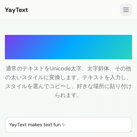
YayText
スタイル
太字テキストジェネレー
遊ぶ🚀
ター
Instagramフォント
Facebookフォント
通常のテキストをUnicode太字、太字斜体、その他
の太いスタイルに変換します。テキストを入力し、
TikTokフォント
スタイルを選んでコピーし、好きな場所に貼り付け
Twitter/Xフォント
られます。
太字テキスト
筆記体テキスト
エステティックテキスト