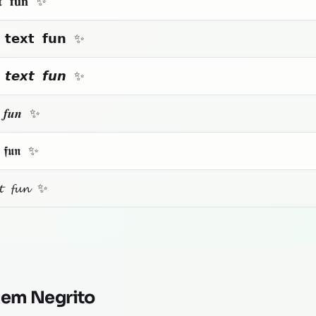
𝐱𝐭 𝐟𝐮𝐧 ✨
 𝘁𝗲𝘅𝘁 𝗳𝘂𝗻 ✨
 𝙩𝙚𝙭𝙩 𝙛𝙪𝙣 ✨
𝒕 𝒇𝒖𝒏 ✨
𝖙 𝖋𝖚𝖓 ✨
𝔁𝓽 𝓯𝓾𝓷 ✨
 em Negrito