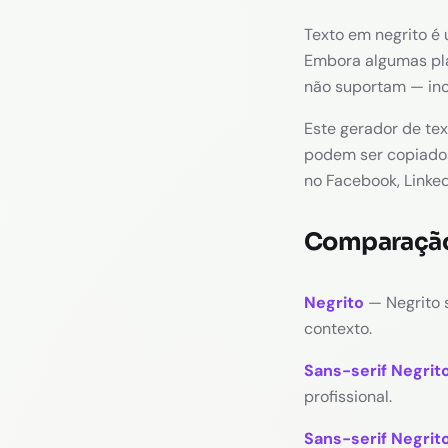
Texto em negrito é 
Embora algumas pla
não suportam — incl
Este gerador de te
podem ser copiados
no Facebook, Linked
Comparação 
Negrito
— Negrito s
contexto.
Sans-serif Negrit
profissional.
Sans-serif Negrito