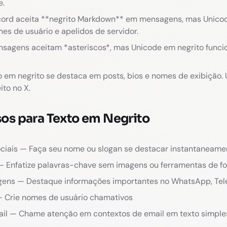
e.
scord aceita **negrito Markdown** em mensagens, mas Unic
es de usuário e apelidos de servidor.
agens aceitam *asteriscos*, mas Unicode em negrito funci
o em negrito se destaca em posts, bios e nomes de exibição.
ito no X.
os para Texto em Negrito
ociais — Faça seu nome ou slogan se destacar instantaneame
— Enfatize palavras-chave sem imagens ou ferramentas de f
ens — Destaque informações importantes no WhatsApp, Tel
 — Crie nomes de usuário chamativos
il — Chame atenção em contextos de email em texto simple