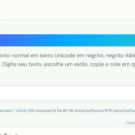
erador de Texto em Negri
xto normal em texto Unicode em negrito, negrito itál
s. Digite seu texto, escolha um estilo, copie e cole em q
tantes
X / Twitter
256 restantes
TikTok Bio
56 restantes
Discord
1976 restantes
Fa
Cliqu