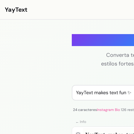
YayText
Estilos
G
Jogar🚀
Fontes para Instagram
Converta te
estilos forte
Fontes para Facebook
Fontes para TikTok
Fontes para Twitter/X
Texto em negrito
24 caracteres
Instagram Bio
126 res
Texto cursivo
← Info
Texto estético