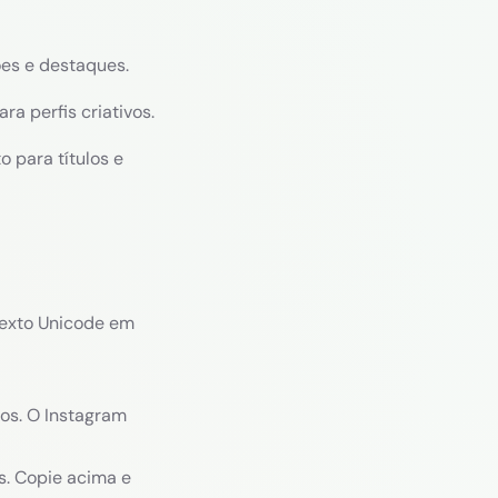
ões e destaques.
a perfis criativos.
 para títulos e
texto Unicode em
ios. O Instagram
s. Copie acima e