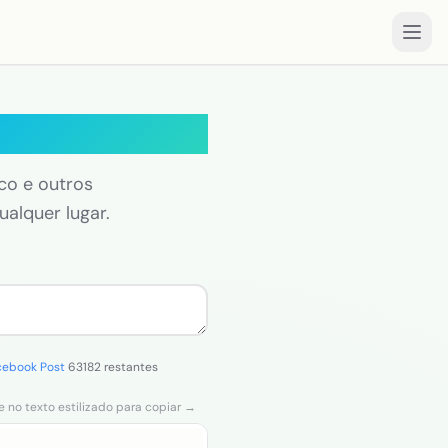
to
ico e outros
ualquer lugar.
cebook Post
63182 restantes
e no texto estilizado para copiar →
Clique para copiar