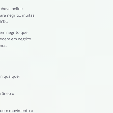
chave online.
ra negrito, muitas
kTok.
 em negrito que
recem em negrito
nos.
em qualquer
orâneo e
e com movimento e