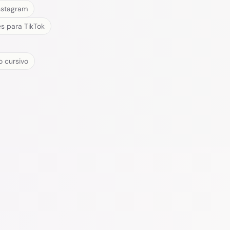
nstagram
s para TikTok
o cursivo