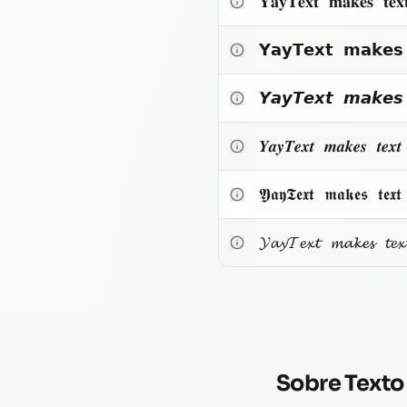
𝐘𝐚𝐲𝐓𝐞𝐱𝐭 𝐦𝐚𝐤𝐞𝐬 𝐭𝐞
Texto pequeno
𝗬𝗮𝘆𝗧𝗲𝘅𝘁 𝗺𝗮𝗸𝗲
Toggle theme
𝙔𝙖𝙮𝙏𝙚𝙭𝙩 𝙢𝙖𝙠𝙚
𝒀𝒂𝒚𝑻𝒆𝒙𝒕 𝒎𝒂𝒌𝒆𝒔 𝒕𝒆
𝖄𝖆𝖞𝕿𝖊𝖝𝖙 𝖒𝖆𝖐𝖊𝖘 𝖙𝖊𝖝
𝓨𝓪𝔂𝓣𝓮𝔁𝓽 𝓶𝓪𝓴𝓮𝓼 𝓽𝓮
Sobre Texto