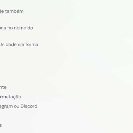
ode também
ona no nome do
 Unicode é a forma
nte
ormatação
egram ou Discord
s