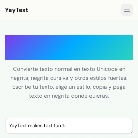
YayText
Estilos
Generador de Texto en
Jugar🚀
Negrita
Fuentes para Instagram
Fuentes para Facebook
Convierte texto normal en texto Unicode en
negrita, negrita cursiva y otros estilos fuertes.
Fuentes para TikTok
Escribe tu texto, elige un estilo, copia y pega
Fuentes para Twitter/X
texto en negrita donde quieras.
Texto en negrita
Texto cursivo
Texto estético