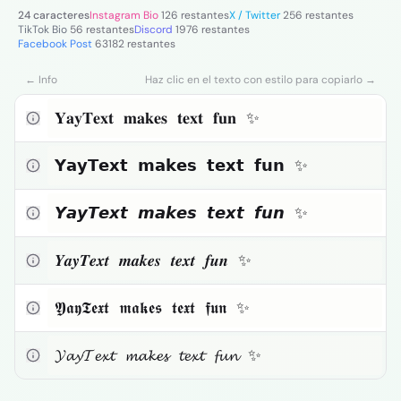
Texto pequeño
24 caracteres
Instagram Bio
126 restantes
X / Twitter
256 restantes
TikTok Bio
56 restantes
Discord
1976 restantes
Facebook Post
63182 restantes
Toggle theme
← Info
Haz clic en el texto con estilo para copiarlo →
Haz clic para copiar
𝐘𝐚𝐲𝐓𝐞𝐱𝐭 𝐦𝐚𝐤𝐞𝐬 𝐭𝐞𝐱𝐭 𝐟𝐮𝐧 ✨
Haz clic para copiar
𝗬𝗮𝘆𝗧𝗲𝘅𝘁 𝗺𝗮𝗸𝗲𝘀 𝘁𝗲𝘅𝘁 𝗳𝘂𝗻 ✨
Haz clic para copiar
𝙔𝙖𝙮𝙏𝙚𝙭𝙩 𝙢𝙖𝙠𝙚𝙨 𝙩𝙚𝙭𝙩 𝙛𝙪𝙣 ✨
Haz clic para copiar
𝒀𝒂𝒚𝑻𝒆𝒙𝒕 𝒎𝒂𝒌𝒆𝒔 𝒕𝒆𝒙𝒕 𝒇𝒖𝒏 ✨
Haz clic para copiar
𝖄𝖆𝖞𝕿𝖊𝖝𝖙 𝖒𝖆𝖐𝖊𝖘 𝖙𝖊𝖝𝖙 𝖋𝖚𝖓 ✨
Haz clic para copiar
𝓨𝓪𝔂𝓣𝓮𝔁𝓽 𝓶𝓪𝓴𝓮𝓼 𝓽𝓮𝔁𝓽 𝓯𝓾𝓷 ✨