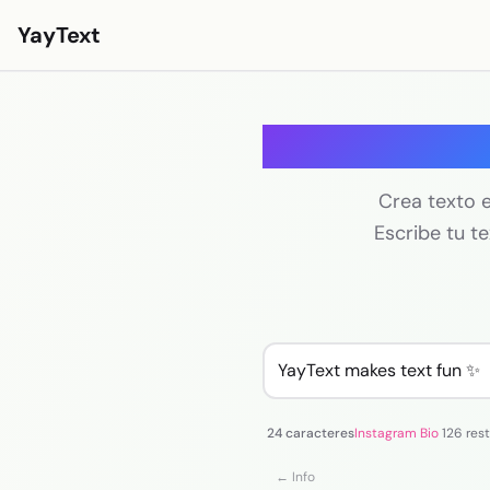
YayText
Estilos
Gene
Jugar🚀
Fuentes para Instagram
Crea texto e
Escribe tu te
Fuentes para Facebook
Fuentes para TikTok
Fuentes para Twitter/X
Texto en negrita
Texto cursivo
24 caracteres
Instagram Bio
126 res
Texto estético
← Info