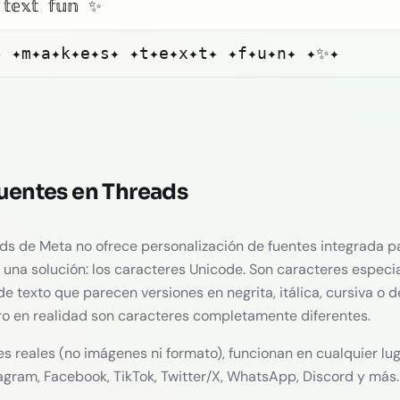
 𝕥𝕖𝕩𝕥 𝕗𝕦𝕟 ✨
✦ ✦m✦a✦k✦e✦s✦ ✦t✦e✦x✦t✦ ✦f✦u✦n✦ ✦✨✦
uentes en Threads
ds de Meta no ofrece personalización de fuentes integrada p
y una solución: los caracteres Unicode. Son caracteres especia
de texto que parecen versiones en negrita, itálica, cursiva o d
ro en realidad son caracteres completamente diferentes.
 reales (no imágenes ni formato), funcionan en cualquier lu
tagram, Facebook, TikTok, Twitter/X, WhatsApp, Discord y más.