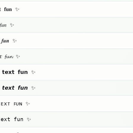
𝐱𝐭 𝐟𝐮𝐧 ✨
 𝑓𝑢𝑛 ✨
𝒕 𝒇𝒖𝒏 ✨
𝔁𝓽 𝓯𝓾𝓷 ✨
 𝘁𝗲𝘅𝘁 𝗳𝘂𝗻 ✨
 𝙩𝙚𝙭𝙩 𝙛𝙪𝙣 ✨
ᴛᴇxᴛ ꜰᴜɴ ✨
𝚝𝚎𝚡𝚝 𝚏𝚞𝚗 ✨