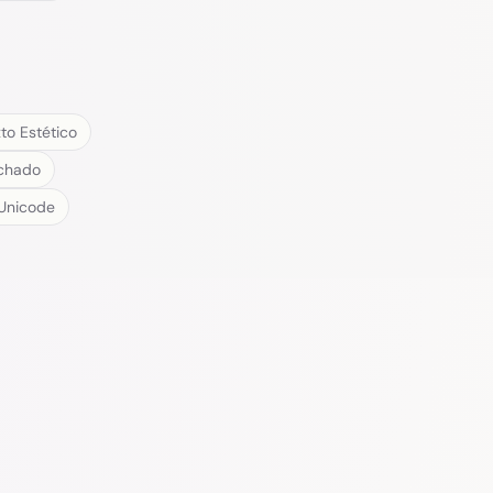
to Estético
achado
Unicode