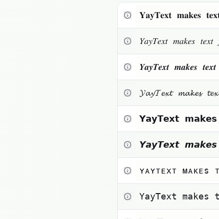
Texto pequeño
𝐘𝐚𝐲𝐓𝐞𝐱𝐭 𝐦𝐚𝐤𝐞𝐬 𝐭𝐞
Toggle theme
𝑌𝑎𝑦𝑇𝑒𝑥𝑡 𝑚𝑎𝑘𝑒𝑠 𝑡𝑒𝑥
𝒀𝒂𝒚𝑻𝒆𝒙𝒕 𝒎𝒂𝒌𝒆𝒔 𝒕𝒆
𝓨𝓪𝔂𝓣𝓮𝔁𝓽 𝓶𝓪𝓴𝓮𝓼 𝓽𝓮
𝗬𝗮𝘆𝗧𝗲𝘅𝘁 𝗺𝗮𝗸𝗲
𝙔𝙖𝙮𝙏𝙚𝙭𝙩 𝙢𝙖𝙠𝙚
ʏᴀʏᴛᴇxᴛ ᴍᴀᴋᴇs 
𝚈𝚊𝚢𝚃𝚎𝚡𝚝 𝚖𝚊𝚔𝚎𝚜 