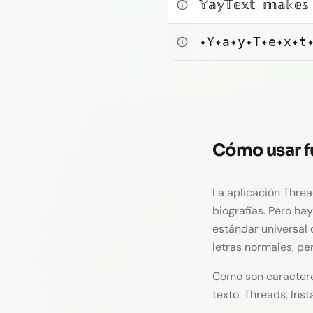
𝕐𝕒𝕪𝕋𝕖𝕩𝕥 𝕞𝕒𝕜𝕖𝕤
✦Y✦a✦y✦T✦e✦x✦t
Cómo usar f
La aplicación Threa
biografías. Pero ha
estándar universal 
letras normales, pe
Como son caracteres
texto: Threads, Ins