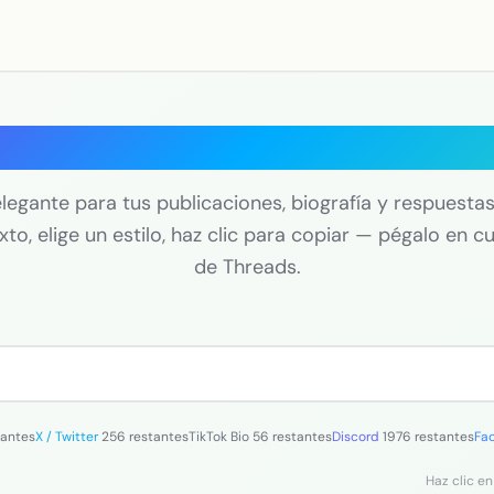
rador de fuentes para Th
legante para tus publicaciones, biografía y respuesta
xto, elige un estilo, haz clic para copiar — pégalo en c
de Threads.
tantes
X / Twitter
256 restantes
TikTok Bio
56 restantes
Discord
1976 restantes
Fa
Haz clic en