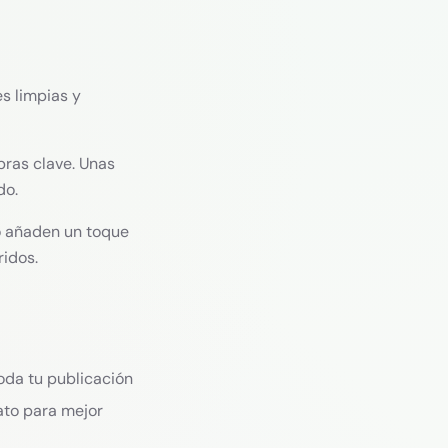
s limpias y
bras clave. Unas
do.
 añaden un toque
ridos.
toda tu publicación
ato para mejor