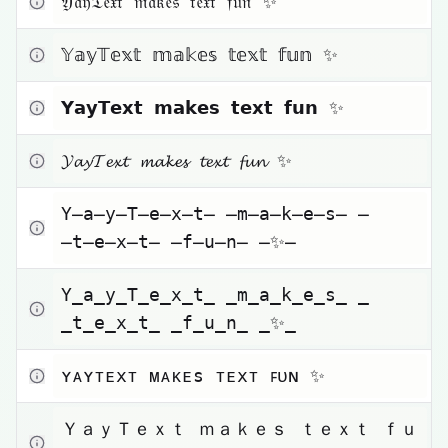
𝔜𝔞𝔶𝔗𝔢𝔵𝔱 𝔪𝔞𝔨𝔢𝔰 𝔱𝔢𝔵𝔱 𝔣𝔲𝔫 ✨
Haz clic para copiar
𝕐𝕒𝕪𝕋𝕖𝕩𝕥 𝕞𝕒𝕜𝕖𝕤 𝕥𝕖𝕩𝕥 𝕗𝕦𝕟 ✨
Haz clic para copiar
𝗬𝗮𝘆𝗧𝗲𝘅𝘁 𝗺𝗮𝗸𝗲𝘀 𝘁𝗲𝘅𝘁 𝗳𝘂𝗻 ✨
Haz clic para copiar
𝓨𝓪𝔂𝓣𝓮𝔁𝓽 𝓶𝓪𝓴𝓮𝓼 𝓽𝓮𝔁𝓽 𝓯𝓾𝓷 ✨
Haz clic para copiar
Y̶a̶y̶T̶e̶x̶t̶ ̶m̶a̶k̶e̶s̶ 
̶t̶e̶x̶t̶ ̶f̶u̶n̶ ̶✨̶
Haz clic para copiar
Y̲a̲y̲T̲e̲x̲t̲ ̲m̲a̲k̲e̲s̲ 
̲t̲e̲x̲t̲ ̲f̲u̲n̲ ̲✨̲
Haz clic para copiar
ʏᴀʏᴛᴇxᴛ ᴍᴀᴋᴇs ᴛᴇxᴛ ꜰᴜɴ ✨
Haz clic para copiar
ＹａｙＴｅｘｔ ｍａｋｅｓ ｔｅｘｔ ｆｕ