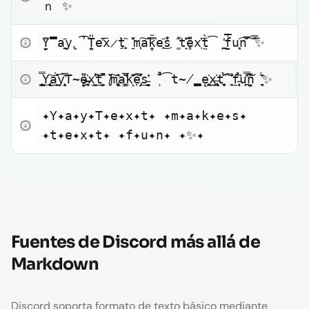
ｎ ✨
Haz clic para copiar
̦̋̀Y​̤̞̿a​͉͍̄y​̢̉͡T​̪̹̎e​̓̏͞x​̷̧̀t​̮͎̏ ​͍̌̽m​͔̜͠a​̇͝͡k​̩̭̆e​̯̄͜s​́̌̾ ​͚̾̋t​̟̽͞e​̥̎̕x​̖̍͞t​̰̀͡ ​̪̒͟f​̱̔̅u​̩͉͡n​̅̋͠ ​̄̿͞✨
Haz clic para copiar
̱̠̞̜͇̿͜Y​̢͉̩̖͢͟͝a​͍̙̯̄̊̀͡y​̛͎̱̹̝̅̇T​̴̥̠̞̎̎̃e​̶̵͉̱̜̫̇x​͚̲̱̾͢͝͠t​̩͖̞͍̙̋̚ ​̸̻̙̌̌̌͠m​̢̬͙͈͎͂̕a​̛͇͓̅̌̈̚k​̝̇̈̏̎̇͠e​̡̣̋̾̃̍͢s​̵̙͚͈͈̍̕ ​̹̐̈̆́̚͡t​̴̸̧̳̜̖̖e​̠͉̤̖̇͟͜x​̶̶̢͖̪͉̇t​̨̼͎̮̈̉͠ ​̖̭̄̃̐̍͟f​̵̨͕̈̉̏̀u​̭̪̇̆̓̿͠n​̠̠̦̹̇̌̎ ​͉̬̦̑̏̓́✨
Haz clic para copiar
✦Y✦a✦y✦T✦e✦x✦t✦ ✦m✦a✦k✦e✦s✦ 
✦t✦e✦x✦t✦ ✦f✦u✦n✦ ✦✨✦
Fuentes de Discord más allá de
Markdown
Discord soporta formato de texto básico mediante