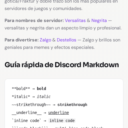
gótica/Fraktur y doble trazo son los más populares en
servidores de juegos y comunidades.
Para nombres de servidor:
Versalitas
&
Negrita
—
versalitas y negrita dan un aspecto limpio y profesional.
Para divertirse:
Zalgo
&
Destellos
— Zalgo y brillos son
geniales para memes y efectos especiales.
Guía rápida de Discord Markdown
**bold**
→
bold
*italic*
→
italic
~~strikethrough~~
→
strikethrough
__underline__
→
underline
`inline code`
→
inline code