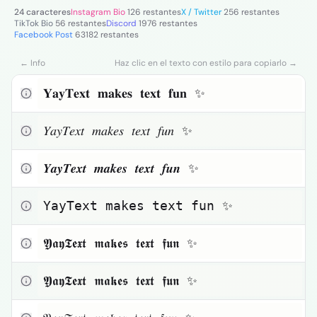
Texto pequeño
24 caracteres
Instagram Bio
126 restantes
X / Twitter
256 restantes
TikTok Bio
56 restantes
Discord
1976 restantes
Facebook Post
63182 restantes
Toggle theme
← Info
Haz clic en el texto con estilo para copiarlo →
Haz clic para copiar
𝐘𝐚𝐲𝐓𝐞𝐱𝐭 𝐦𝐚𝐤𝐞𝐬 𝐭𝐞𝐱𝐭 𝐟𝐮𝐧 ✨
Haz clic para copiar
𝑌𝑎𝑦𝑇𝑒𝑥𝑡 𝑚𝑎𝑘𝑒𝑠 𝑡𝑒𝑥𝑡 𝑓𝑢𝑛 ✨
Haz clic para copiar
𝒀𝒂𝒚𝑻𝒆𝒙𝒕 𝒎𝒂𝒌𝒆𝒔 𝒕𝒆𝒙𝒕 𝒇𝒖𝒏 ✨
Haz clic para copiar
𝚈𝚊𝚢𝚃𝚎𝚡𝚝 𝚖𝚊𝚔𝚎𝚜 𝚝𝚎𝚡𝚝 𝚏𝚞𝚗 ✨
Haz clic para copiar
𝖄𝖆𝖞𝕿𝖊𝖝𝖙 𝖒𝖆𝖐𝖊𝖘 𝖙𝖊𝖝𝖙 𝖋𝖚𝖓 ✨
Haz clic para copiar
𝖄𝖆𝖞𝕿𝖊𝖝𝖙 𝖒𝖆𝖐𝖊𝖘 𝖙𝖊𝖝𝖙 𝖋𝖚𝖓 ✨
Haz clic para copiar