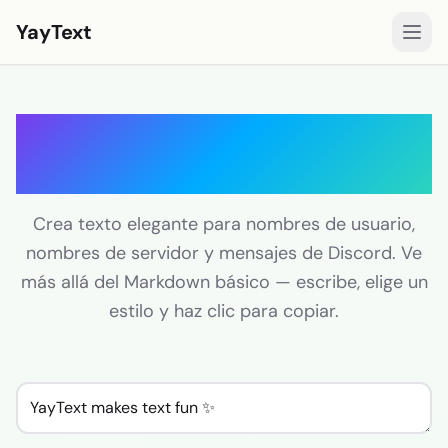
YayText
Estilos
Generador de fuentes
Jugar🚀
para Discord
Fuentes para Instagram
Fuentes para Facebook
Crea texto elegante para nombres de usuario,
nombres de servidor y mensajes de Discord. Ve
Fuentes para TikTok
más allá del Markdown básico — escribe, elige un
Fuentes para Twitter/X
estilo y haz clic para copiar.
Texto en negrita
Texto cursivo
Texto estético