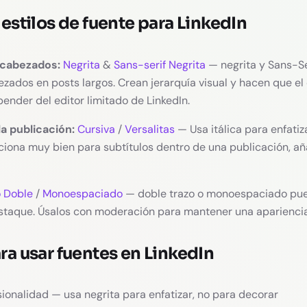
estilos de fuente para LinkedIn
ncabezados:
Negrita
&
Sans-serif Negrita
— negrita y Sans-Se
zados en posts largos. Crean jerarquía visual y hacen que el 
ender del editor limitado de LinkedIn.
la publicación:
Cursiva
/
Versalitas
— Usa itálica para enfatiz
unciona muy bien para subtítulos dentro de una publicación, a
o Doble
/
Monoespaciado
— doble trazo o monoespaciado pue
estaque. Úsalos con moderación para mantener una apariencia
ra usar fuentes en LinkedIn
ionalidad — usa negrita para enfatizar, no para decorar