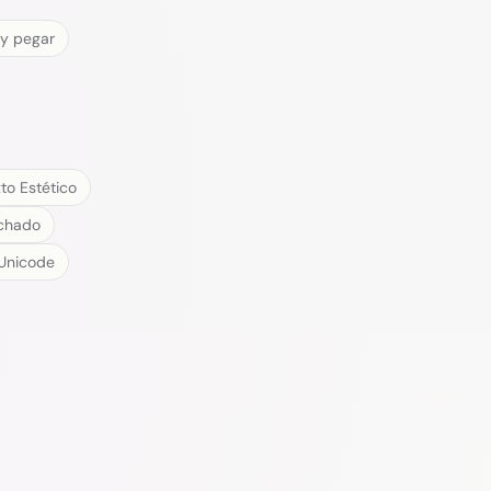
 y pegar
to Estético
achado
Unicode