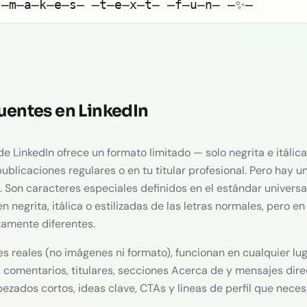
 ̶m̶a̶k̶e̶s̶ ̶t̶e̶x̶t̶ ̶f̶u̶n̶ ̶✨̶
uentes en LinkedIn
de LinkedIn ofrece un formato limitado — solo negrita e itálica
blicaciones regulares o en tu titular profesional. Pero hay un
 Son caracteres especiales definidos en el estándar universa
 negrita, itálica o estilizadas de las letras normales, pero en
amente diferentes.
 reales (no imágenes ni formato), funcionan en cualquier lu
, comentarios, titulares, secciones Acerca de y mensajes dire
ezados cortos, ideas clave, CTAs y líneas de perfil que necesi