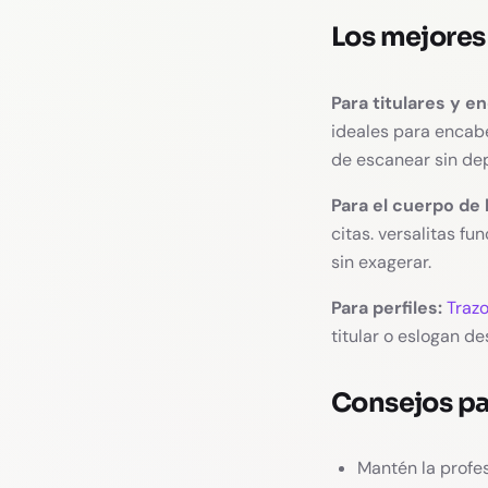
Los mejores 
Para titulares y e
ideales para encabe
de escanear sin dep
Para el cuerpo de 
citas. versalitas f
sin exagerar.
Para perfiles:
Traz
titular o eslogan d
Consejos pa
Mantén la profes