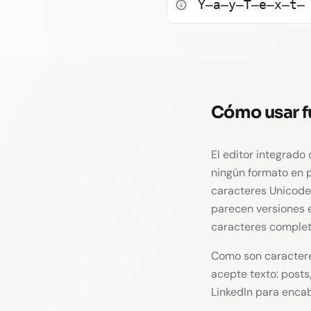
Y̶a̶y̶T̶e̶x̶t̶
Cómo usar f
El editor integrado 
ningún formato en pu
caracteres Unicode.
parecen versiones en
caracteres complet
Como son caracteres
acepte texto: posts
LinkedIn para encab