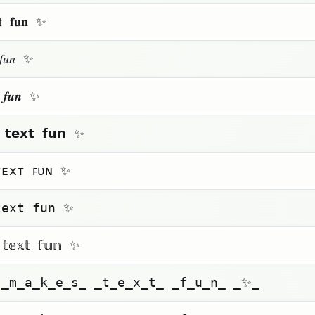
𝐱𝐭 𝐟𝐮𝐧 ✨
 𝑓𝑢𝑛 ✨
𝒕 𝒇𝒖𝒏 ✨
 𝘁𝗲𝘅𝘁 𝗳𝘂𝗻 ✨
ᴛᴇxᴛ ꜰᴜɴ ✨
𝚝𝚎𝚡𝚝 𝚏𝚞𝚗 ✨
 𝕥𝕖𝕩𝕥 𝕗𝕦𝕟 ✨
 ̲m̲a̲k̲e̲s̲ ̲t̲e̲x̲t̲ ̲f̲u̲n̲ ̲✨̲