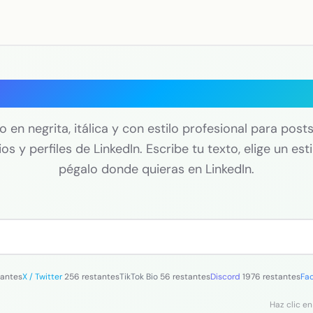
 de texto en negrita par
 en negrita, itálica y con estilo profesional para posts,
s y perfiles de LinkedIn. Escribe tu texto, elige un esti
pégalo donde quieras en LinkedIn.
tantes
X / Twitter
256 restantes
TikTok Bio
56 restantes
Discord
1976 restantes
Fa
Haz clic en