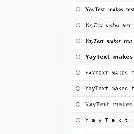
Texto pequeño
𝐘𝐚𝐲𝐓𝐞𝐱𝐭 𝐦𝐚𝐤𝐞𝐬 𝐭𝐞
Toggle theme
𝑌𝑎𝑦𝑇𝑒𝑥𝑡 𝑚𝑎𝑘𝑒𝑠 𝑡𝑒𝑥
𝒀𝒂𝒚𝑻𝒆𝒙𝒕 𝒎𝒂𝒌𝒆𝒔 𝒕𝒆
𝗬𝗮𝘆𝗧𝗲𝘅𝘁 𝗺𝗮𝗸𝗲
ʏᴀʏᴛᴇxᴛ ᴍᴀᴋᴇs 
𝚈𝚊𝚢𝚃𝚎𝚡𝚝 𝚖𝚊𝚔𝚎𝚜 
𝕐𝕒𝕪𝕋𝕖𝕩𝕥 𝕞𝕒𝕜𝕖𝕤
Y̲a̲y̲T̲e̲x̲t̲