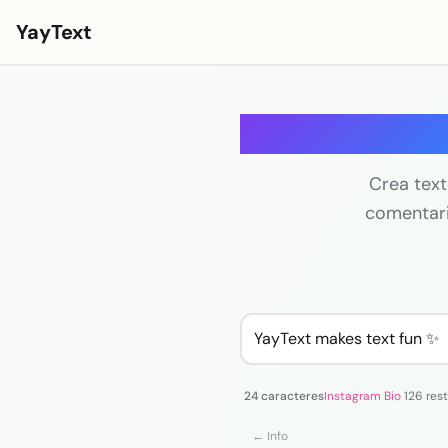
YayText
Estilos
Generador
Jugar🚀
Fuentes para Instagram
Crea texto
comentario
Fuentes para Facebook
Fuentes para TikTok
Fuentes para Twitter/X
Texto en negrita
Texto cursivo
24 caracteres
Instagram Bio
126 res
Texto estético
← Info