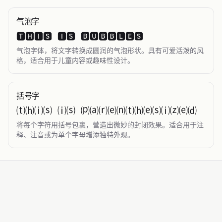
气泡字
🆃🅷🅸🆂 🅸🆂 🅱🆄🅱🅱🅻🅴🆂
气泡字体，将文字转换成圆润的气泡形状。具有可爱活泼的风
格，适合用于儿童内容或趣味性设计。
括号字
⒯⒣⒤⒮ ⒤⒮ ⒫⒜⒭⒠⒩⒯⒣⒠⒮⒤⒵⒠⒟
将每个字符用括号包裹，营造出微妙的封闭效果。适合用于注
释、注音或为单个字母增添独特外观。