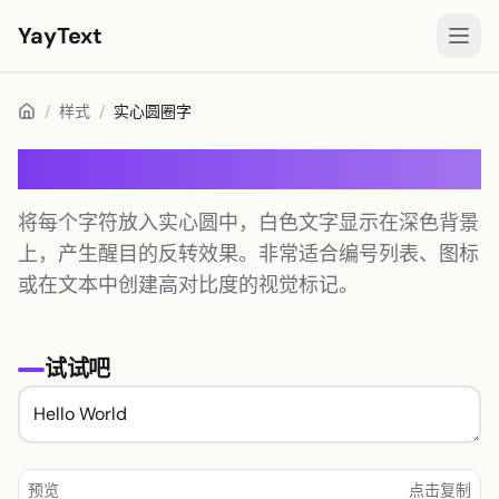
YayText
样式
/
样式
/
实心圆圈字
玩🚀
实心圆圈字
Instagram 字体
将每个字符放入实心圆中，白色文字显示在深色背景
Facebook 字体
上，产生醒目的反转效果。非常适合编号列表、图标
TikTok 字体
或在文本中创建高对比度的视觉标记。
Twitter/X 字体
试试吧
粗体文字
手写体文字
美学文字
预览
点击复制