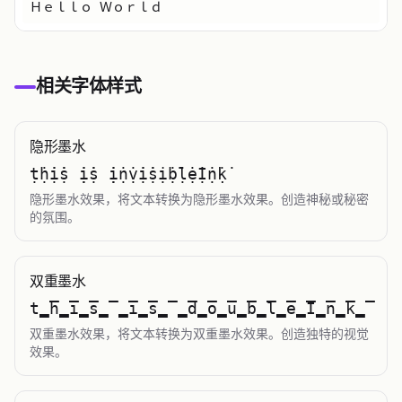
小字体
Ｈｅｌｌｏ Ｗｏｒｌｄ
Toggle theme
相关字体样式
隐形墨水
ṭ̇ḥ̇ị̇ṩ ̣̇ị̇ṩ ̣̇ị̇ṇ̇ṿ̇ị̇ṩị̇ḅ̇ḷ̇ẹ̇Ị̇ṇ̇ḳ̇
隐形墨水效果，将文本转换为隐形墨水效果。创造神秘或秘密
的氛围。
双重墨水
t̳̅h̳̅i̳̅s̳̅ ̳̅i̳̅s̳̅ ̳̅d̳̅o̳̅u̳̅b̳̅l̳̅e̳̅I̳̅n̳̅k̳̅
双重墨水效果，将文本转换为双重墨水效果。创造独特的视觉
效果。