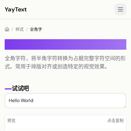
YayText
样式
/
样式
/
全角字
玩🚀
全角字
Instagram 字体
全角字符，将半角字符转换为占据完整字符空间的形
Facebook 字体
式。常用于排版对齐或创造特定的视觉效果。
TikTok 字体
Twitter/X 字体
试试吧
粗体文字
手写体文字
美学文字
预览
点击复制