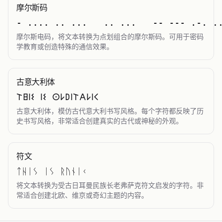
摩尔斯码
- .... .. ...   .. ...   -- --- .-. .
摩尔斯电码，将文本转换为点划组合的摩尔斯码。可用于密码
学教育或创造特殊的通信效果。
古意大利体
𐌕𐌇𐌉𐌔 𐌉𐌔 𐌏𐌋𐌃𐌉𐌕𐌀𐌋𐌉𐌂
古意大利体，模仿古代意大利书写风格。每个字符都反映了历
史书写风格，非常适合创建真实的古代或神秘的外观。
符文
ᛏᚺᛁᛊ ᛁᛊ ᚱᚢᚾᛁᚲ
将文本转换为受古日耳曼民族长老弗萨克符文启发的字符。非
常适合创建北欧、维京或奇幻主题的内容。