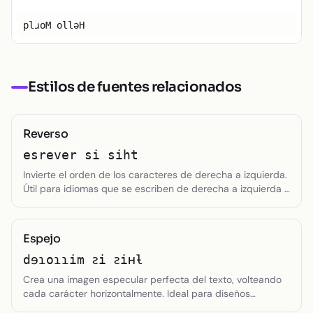
Texto pequeño
plɹoM ollǝH
Toggle theme
Estilos de fuentes relacionados
Reverso
esrever si siht
Invierte el orden de los caracteres de derecha a izquierda.
Útil para idiomas que se escriben de derecha a izquierda o
efectos especiales.
Espejo
dɘɿoɿɿim ꙅi ꙅiʜƚ
Crea una imagen especular perfecta del texto, volteando
cada carácter horizontalmente. Ideal para diseños
simétricos o efectos especiales.