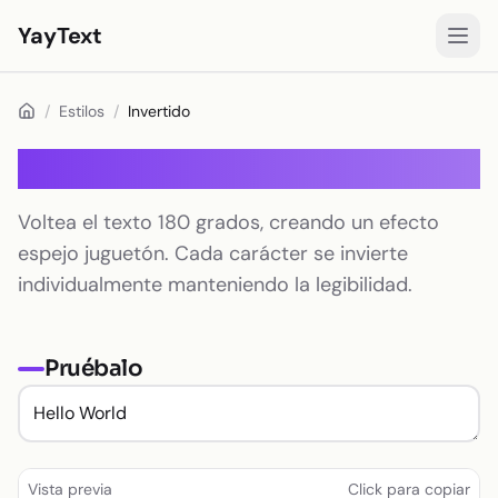
YayText
Estilos
/
Estilos
/
Invertido
Jugar🚀
Invertido
Fuentes para Instagram
Voltea el texto 180 grados, creando un efecto
Fuentes para Facebook
espejo juguetón. Cada carácter se invierte
Fuentes para TikTok
individualmente manteniendo la legibilidad.
Fuentes para Twitter/X
Pruébalo
Texto en negrita
Texto cursivo
Texto estético
Vista previa
Click para copiar