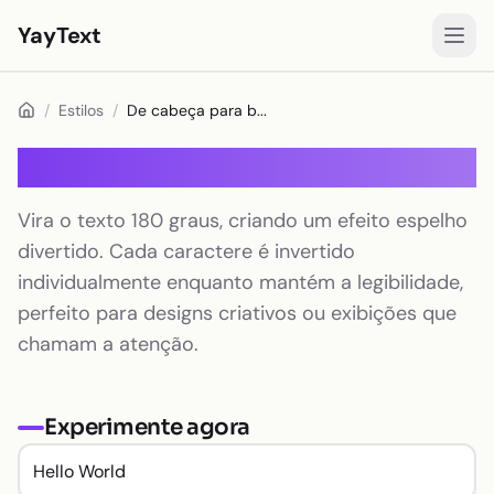
YayText
Estilos
/
Estilos
/
De cabeça para b...
Jogar🚀
De cabeça para baixo
Fontes para Instagram
Vira o texto 180 graus, criando um efeito espelho
Fontes para Facebook
divertido. Cada caractere é invertido
Fontes para TikTok
individualmente enquanto mantém a legibilidade,
perfeito para designs criativos ou exibições que
Fontes para Twitter/X
chamam a atenção.
Texto em negrito
Texto cursivo
Experimente agora
Texto estético