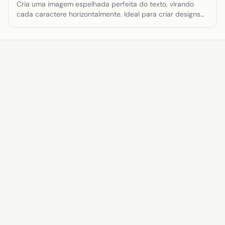
Cria uma imagem espelhada perfeita do texto, virando
cada caractere horizontalmente. Ideal para criar designs
simétricos ou efeitos especiais onde o texto precisa
aparecer como seu próprio reflexo.