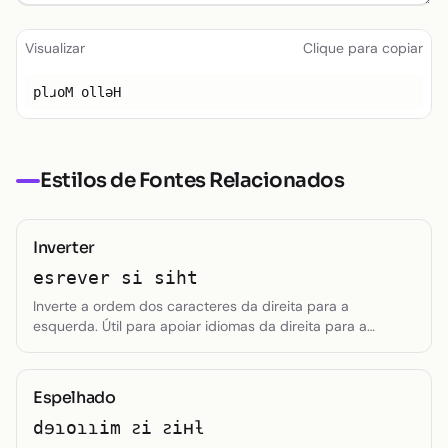
Texto pequeno
Visualizar
Clique para copiar
Toggle theme
plɹoM ollǝH
Estilos de Fontes Relacionados
Inverter
esrever si siht
Inverte a ordem dos caracteres da direita para a
esquerda. Útil para apoiar idiomas da direita para a
esquerda ou criar efeitos de imagem espelhada enquanto
mantém a orientação individual de cada caractere.
Espelhado
dɘɿoɿɿim ꙅi ꙅiʜƚ