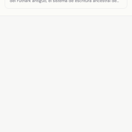
del Futhark antiguo, el sistema de escritura ancestral de
los pueblos germánicos. Perfecto para crear contenido
temático nórdico, vikingo o fantástico.