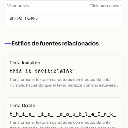
Texto pequeño
Vista previa
Click para copiar
Toggle theme
𐌇𐌄𐌋𐌋𐌏 𐌅𐌏𐌓𐌋𐌃
Estilos de fuentes relacionados
Tinta Invisible
ṭ̇ḥ̇ị̇ṩ ̣̇ị̇ṩ ̣̇ị̇ṇ̇ṿ̇ị̇ṩị̇ḅ̇ḷ̇ẹ̇Ị̇ṇ̇ḳ̇
Transforma el texto en caracteres con efectos de tinta
invisible, haciendo que el texto parezca como si estuviera
escrito en tinta invisible. Perfecto para crear atmósferas
misteriosas o secretas.
Tinta Doble
t̳̅h̳̅i̳̅s̳̅ ̳̅i̳̅s̳̅ ̳̅d̳̅o̳̅u̳̅b̳̅l̳̅e̳̅I̳̅n̳̅k̳̅
Transforma el texto en caracteres con efectos de tinta