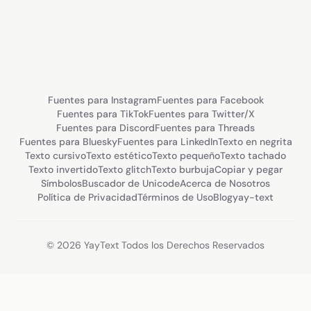
Fuentes para Instagram
Fuentes para Facebook
Fuentes para TikTok
Fuentes para Twitter/X
Fuentes para Discord
Fuentes para Threads
Fuentes para Bluesky
Fuentes para LinkedIn
Texto en negrita
Texto cursivo
Texto estético
Texto pequeño
Texto tachado
Texto invertido
Texto glitch
Texto burbuja
Copiar y pegar
Símbolos
Buscador de Unicode
Acerca de Nosotros
Política de Privacidad
Términos de Uso
Blog
yay-text
© 2026 YayText Todos los Derechos Reservados