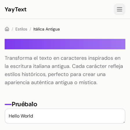
YayText
Estilos
/
Estilos
/
Itálica Antigua
Jugar🚀
Itálica Antigua
Fuentes para Instagram
Transforma el texto en caracteres inspirados en
Fuentes para Facebook
la escritura italiana antigua. Cada carácter refleja
Fuentes para TikTok
estilos históricos, perfecto para crear una
apariencia auténtica antigua o mística.
Fuentes para Twitter/X
Texto en negrita
Pruébalo
Texto cursivo
Texto estético