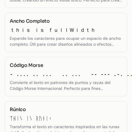
doble, creando un efecto visual único. Perfecto para crear
logotipos o texto decorativo distintivo.
Ancho Completo
ｔｈｉｓ ｉｓ ｆｕｌｌＷｉｄｔｈ
Expande los caracteres para ocupar un espacio de ancho
completo. Útil para crear diseños alineados o efectos
tipográficos específicos.
Código Morse
- .... .. ...   .. ...   -- --- .-. .
Convierte el texto en patrones de puntos y rayas del
Código Morse Internacional. Perfecto para fines
educativos o comunicación creativa.
Rúnico
ᛏᚺᛁᛊ ᛁᛊ ᚱᚢᚾᛁᚲ
Transforma el texto en caracteres inspirados en las runas