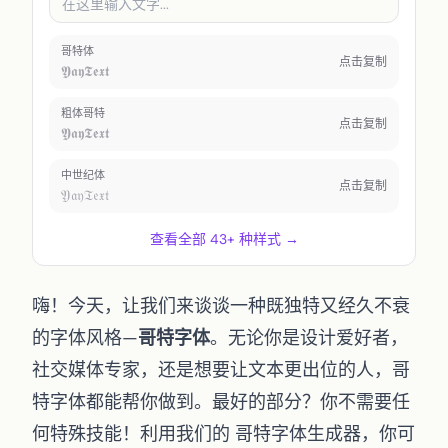
小字体
哥特体
Toggle theme
点击复制
𝖄𝖆𝖞𝕿𝖊𝖝𝖙
粗体哥特
点击复制
𝖄𝖆𝖞𝕿𝖊𝖝𝖙
中世纪体
点击复制
𝔜𝔞𝔶𝔗𝔢𝔵𝔱
查看全部 43+ 种样式 →
嗨！今天，让我们来谈谈一种既独特又经久不衰
的字体风格—
哥特字体
。无论你是设计爱好者，
社交媒体专家，还是想要让文本更出位的人，哥
特字体都能帮你做到。最好的部分？你不需要任
何特殊技能！利用我们的
哥特字体生成器
，你可