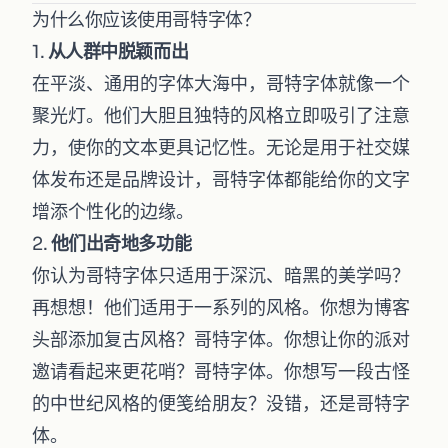
为什么你应该使用哥特字体？
1.
从人群中脱颖而出
在平淡、通用的字体大海中，哥特字体就像一个
聚光灯。他们大胆且独特的风格立即吸引了注意
力，使你的文本更具记忆性。无论是用于社交媒
体发布还是品牌设计，哥特字体都能给你的文字
增添个性化的边缘。
2.
他们出奇地多功能
你认为哥特字体只适用于深沉、暗黑的美学吗？
再想想！他们适用于一系列的风格。你想为博客
头部添加复古风格？哥特字体。你想让你的派对
邀请看起来更花哨？哥特字体。你想写一段古怪
的中世纪风格的便笺给朋友？没错，还是哥特字
体。