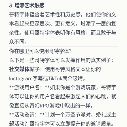
3.
增添艺术触感
哥特字体蕴含着艺术性和历史感。他们使你的文
本看起来更深层次、更有意义，增添了一层的复
杂性。使用哥特字体表明你有风格，而且敢于与
众不同。
你在哪里可以使用哥特字体？
以下是一些哥特字体可以发挥作用的真实例子：
社交媒体帖子
：使用哥特风格文本让你的
Instagram字幕或TikTok简介吸睛。
**游戏用户名：**如果你是个游戏玩家，哥特字
体可以让你的用户名看起来激起人们的心跳，就
像直接从奇幻RPG游戏中取出的一样。
**活动邀请：**计划一个万圣节派对、婚礼或主
题活动？哥特字体可以立即提升你的邀请质量。