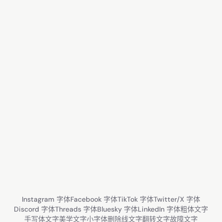
Instagram 字体
Facebook 字体
TikTok 字体
Twitter/X 字体
Discord 字体
Threads 字体
Bluesky 字体
LinkedIn 字体
粗体文字
手写体文字
美学文字
小字体
删除线文字
翻转文字
故障文字