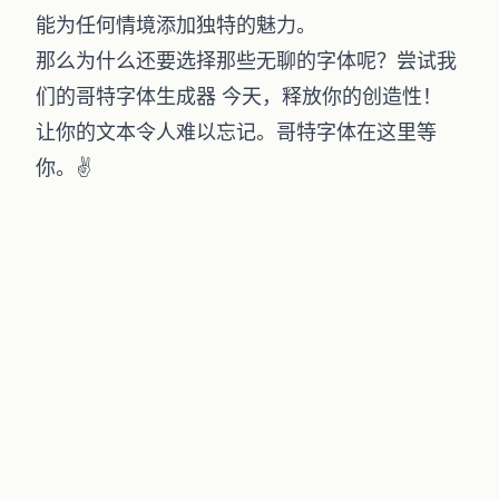
能为任何情境添加独特的魅力。
那么为什么还要选择那些无聊的字体呢？尝试我
们的
哥特字体生成器
今天，释放你的创造性！
让你的文本令人难以忘记。哥特字体在这里等
你。✌️