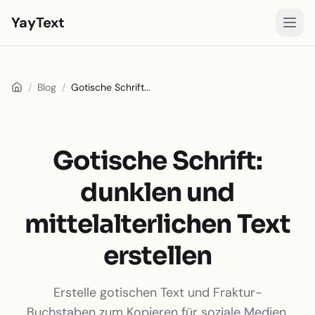
YayText
Stile
/
Blog
/
Gotische Schrift...
Spielen
Instagram-Schriften
Facebook-Schriften
Gotische Schrift:
TikTok-Schriften
dunklen und
Twitter/X-Schriften
mittelalterlichen Text
Fettschrift
erstellen
Schreibschrift
Ästhetischer Text
Erstelle gotischen Text und Fraktur-
Buchstaben zum Kopieren für soziale Medien,