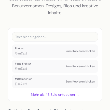
Kleiner Text
Benutzernamen, Designs, Bios und kreative
Inhalte.
Toggle theme
Fraktur
Zum Kopieren klicken
𝖄𝖆𝖞𝕿𝖊𝖝𝖙
Fette Fraktur
Zum Kopieren klicken
𝖄𝖆𝖞𝕿𝖊𝖝𝖙
Mittelalterlich
Zum Kopieren klicken
𝔜𝔞𝔶𝔗𝔢𝔵𝔱
Mehr als 43 Stile entdecken →