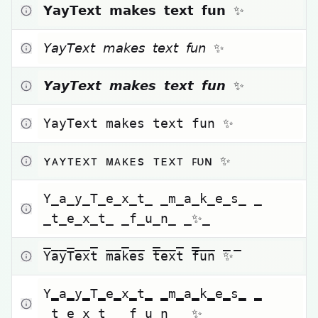
Zum Kopieren klicken
𝗬𝗮𝘆𝗧𝗲𝘅𝘁 𝗺𝗮𝗸𝗲𝘀 𝘁𝗲𝘅𝘁 𝗳𝘂𝗻 ✨
Zum Kopieren klicken
𝘠𝘢𝘺𝘛𝘦𝘹𝘵 𝘮𝘢𝘬𝘦𝘴 𝘵𝘦𝘹𝘵 𝘧𝘶𝘯 ✨
Zum Kopieren klicken
𝙔𝙖𝙮𝙏𝙚𝙭𝙩 𝙢𝙖𝙠𝙚𝙨 𝙩𝙚𝙭𝙩 𝙛𝙪𝙣 ✨
Zum Kopieren klicken
𝚈𝚊𝚢𝚃𝚎𝚡𝚝 𝚖𝚊𝚔𝚎𝚜 𝚝𝚎𝚡𝚝 𝚏𝚞𝚗 ✨
Zum Kopieren klicken
ʏᴀʏᴛᴇxᴛ ᴍᴀᴋᴇs ᴛᴇxᴛ ꜰᴜɴ ✨
Zum Kopieren klicken
Y̲a̲y̲T̲e̲x̲t̲ ̲m̲a̲k̲e̲s̲ 
̲t̲e̲x̲t̲ ̲f̲u̲n̲ ̲✨̲
Zum Kopieren klicken
Y̅a̅y̅T̅e̅x̅t̅ ̅m̅a̅k̅e̅s̅ ̅t̅e̅x̅t̅ ̅f̅u̅n̅ ̅✨̅
Zum Kopieren klicken
Y̳a̳y̳T̳e̳x̳t̳ ̳m̳a̳k̳e̳s̳ 
̳t̳e̳x̳t̳ ̳f̳u̳n̳ ̳✨̳