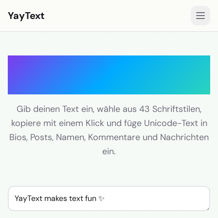
YayText
Stile
Schriften zum
Spielen
Kopieren und Einfügen
Instagram-Schriften
Facebook-Schriften
Gib deinen Text ein, wähle aus 43 Schriftstilen,
kopiere mit einem Klick und füge Unicode-Text in
TikTok-Schriften
Bios, Posts, Namen, Kommentare und Nachrichten
Twitter/X-Schriften
ein.
Fettschrift
Schreibschrift
Ästhetischer Text