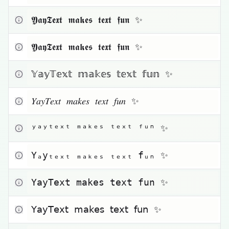
Zum Kopieren klicken
𝖄𝖆𝖞𝕿𝖊𝖝𝖙 𝖒𝖆𝖐𝖊𝖘 𝖙𝖊𝖝𝖙 𝖋𝖚𝖓 ✨
Zum Kopieren klicken
𝖄𝖆𝖞𝕿𝖊𝖝𝖙 𝖒𝖆𝖐𝖊𝖘 𝖙𝖊𝖝𝖙 𝖋𝖚𝖓 ✨
Zum Kopieren klicken
𝕐𝕒𝕪𝕋𝕖𝕩𝕥 𝕞𝕒𝕜𝕖𝕤 𝕥𝕖𝕩𝕥 𝕗𝕦𝕟 ✨
Zum Kopieren klicken
𝑌𝑎𝑦𝑇𝑒𝑥𝑡 𝑚𝑎𝑘𝑒𝑠 𝑡𝑒𝑥𝑡 𝑓𝑢𝑛 ✨
Zum Kopieren klicken
ʸᵃʸᵗᵉˣᵗ ᵐᵃᵏᵉˢ ᵗᵉˣᵗ ᶠᵘⁿ ✨
Zum Kopieren klicken
Yₐyₜₑₓₜ ₘₐₖₑₛ ₜₑₓₜ fᵤₙ ✨
Zum Kopieren klicken
YayText makes text fun ✨
Zum Kopieren klicken
𝖸𝖺𝗒𝖳𝖾𝗑𝗍 𝗆𝖺𝗄𝖾𝗌 𝗍𝖾𝗑𝗍 𝖿𝗎𝗇 ✨