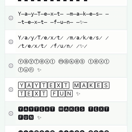
Zum Kopieren klicken
Y̶a̶y̶T̶e̶x̶t̶ ̶m̶a̶k̶e̶s̶ 
̶t̶e̶x̶t̶ ̶f̶u̶n̶ ̶✨̶
Zum Kopieren klicken
Y̷a̷y̷T̷e̷x̷t̷ ̷m̷a̷k̷e̷s̷ 
̷t̷e̷x̷t̷ ̷f̷u̷n̷ ̷✨̷
Zum Kopieren klicken
ⓎⓐⓨⓉⓔⓧⓣ ⓜⓐⓚⓔⓢ ⓣⓔⓧⓣ 
ⓕⓤⓝ ✨
Zum Kopieren klicken
🅈🄰🅈🅃🄴🅇🅃 🄼🄰🄺🄴🅂 
🅃🄴🅇🅃 🄵🅄🄽 ✨
Zum Kopieren klicken
🆈🅰🆈🆃🅴🆇🆃 🅼🅰🅺🅴🆂 🆃🅴🆇🆃 
🅵🆄🅽 ✨
Zum Kopieren klicken