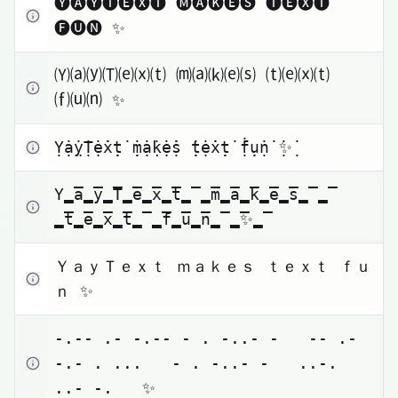
🅨🅐🅨🅣🅔🅧🅣 🅜🅐🅚🅔🅢 🅣🅔🅧🅣 
🅕🅤🅝 ✨
Zum Kopieren klicken
🄨⒜⒴🄣⒠⒳⒯ ⒨⒜⒦⒠⒮ ⒯⒠⒳⒯ 
⒡⒰⒩ ✨
Zum Kopieren klicken
Ỵ̇ạ̇ỵ̇Ṭ̇ẹ̇ẋ̣ṭ̇ ̣̇ṃ̇ạ̇ḳ̇ẹ̇ṩ ̣̇ṭ̇ẹ̇ẋ̣ṭ̇ ̣̇ḟ̣ụ̇ṇ̇ ̣̇✨̣̇
Zum Kopieren klicken
Y̳̅a̳̅y̳̅T̳̅e̳̅x̳̅t̳̅ ̳̅m̳̅a̳̅k̳̅e̳̅s̳̅ 
̳̅t̳̅e̳̅x̳̅t̳̅ ̳̅f̳̅u̳̅n̳̅ ̳̅✨̳̅
Zum Kopieren klicken
ＹａｙＴｅｘｔ ｍａｋｅｓ ｔｅｘｔ ｆｕ
ｎ ✨
Zum Kopieren klicken
-.-- .- -.-- - . -..- -   -- .- 
-.- . ...   - . -..- -   ..-. 
..- -.   ✨