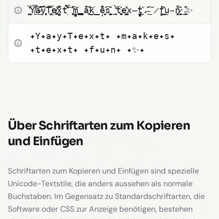
Zum Kopieren klicken
͇̰͉͉̅̎̓Y​̸̟̿͢͞͞͞a​̷̱̋̌̊̐͞y​̨͓̜͎̀̑̃T​͇̗̜̑̅̇̃e​̸͖̬̥̭̭͞x​̤̝̥̗̋̊̀t​̛̖̉̿̏̇͝ ​͈̻̜̊̾͢͠m​̧̻̻̜̘̳̽a​̻̬̂̃͟͢͝k​̧̱̲̘̔̎̾e​͈̯̭̖̩͘͡s​̙̤̙̳̌̌͜ ​͚̖̇́̀̒͡t​̨̗̫̥̱͎̇e​͇̫̝̭̜̌̔x​̶̘̻̫̥̞̍t​͈̑.̶̆͟͠ ​̷̗̥̖̠̖̍f​͚̭̲̫̍̑͢u​̵̬̥̜̠̊́n​̷̝̝̱̆̊͜ ​̵̫͕̲̟̋̾✨
Zum Kopieren klicken
✦Y✦a✦y✦T✦e✦x✦t✦ ✦m✦a✦k✦e✦s✦ 
✦t✦e✦x✦t✦ ✦f✦u✦n✦ ✦✨✦
Über Schriftarten zum Kopieren
und Einfügen
Schriftarten zum Kopieren und Einfügen sind spezielle
Unicode-Textstile, die anders aussehen als normale
Buchstaben. Im Gegensatz zu Standardschriftarten, die
Software oder CSS zur Anzeige benötigen, bestehen