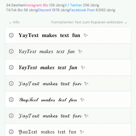
Kleiner Text
24 Zeichen
Instagram Bio
126 übrig
X / Twitter
256 übrig
TikTok Bio
56 übrig
Discord
1976 übrig
Facebook Post
63182 übrig
Toggle theme
← Info
Formatierten Text zum Kopieren anklicken →
Zum Kopieren klicken
𝐘𝐚𝐲𝐓𝐞𝐱𝐭 𝐦𝐚𝐤𝐞𝐬 𝐭𝐞𝐱𝐭 𝐟𝐮𝐧 ✨
Zum Kopieren klicken
𝑌𝑎𝑦𝑇𝑒𝑥𝑡 𝑚𝑎𝑘𝑒𝑠 𝑡𝑒𝑥𝑡 𝑓𝑢𝑛 ✨
Zum Kopieren klicken
𝒀𝒂𝒚𝑻𝒆𝒙𝒕 𝒎𝒂𝒌𝒆𝒔 𝒕𝒆𝒙𝒕 𝒇𝒖𝒏 ✨
Zum Kopieren klicken
𝓨𝓪𝔂𝓣𝓮𝔁𝓽 𝓶𝓪𝓴𝓮𝓼 𝓽𝓮𝔁𝓽 𝓯𝓾𝓷 ✨
Zum Kopieren klicken
𝒴𝒶𝓎𝒯ℯ𝓍𝓉 𝓂𝒶𝓀ℯ𝓈 𝓉ℯ𝓍𝓉 𝒻𝓊𝓃 ✨
Zum Kopieren klicken
𝓨𝓪𝔂𝓣𝓮𝔁𝓽 𝓶𝓪𝓴𝓮𝓼 𝓽𝓮𝔁𝓽 𝓯𝓾𝓷 ✨
Zum Kopieren klicken
𝔜𝔞𝔶𝔗𝔢𝔵𝔱 𝔪𝔞𝔨𝔢𝔰 𝔱𝔢𝔵𝔱 𝔣𝔲𝔫 ✨