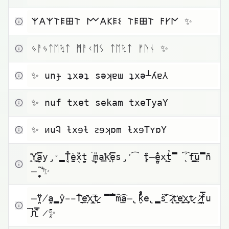
Zum Kopieren klicken
𐌙𐌀𐌙𐌕𐌄𐌎𐌕 𐌌𐌀𐌊𐌄𐌔 𐌕𐌄𐌎𐌕 𐌅𐌖𐌍 ✨
Zum Kopieren klicken
ᛃᚨᛃᛏᛖᛪᛏ ᛗᚨᚲᛖᛊ ᛏᛖᛪᛏ ᚠᚢᚾ ✨
Zum Kopieren klicken
✨ unɟ ʇxǝʇ sǝʞɐɯ ʇxǝ┴ʎɐ⅄
Zum Kopieren klicken
✨ nuf txet sekam txeTyaY
Zum Kopieren klicken
✨ ᴎuᎸ ƚxɘƚ ꙅɘʞɒm ƚxɘTʏɒY
Zum Kopieren klicken
͙̯̎Y​̮͇͂a​̦̮̅y​̡̛̳T​̬̖̽e​̼̫̀x​̖̎̏t​̤̗̝ ​̼́͟m​̣̟̎a​͇̣̕k​͈̓̽e​̹̹̅s​̡̒͡ ​̹̥̑t​̶̑̍e​̫̻̔x​̜̦͟t​̮̓̿ ​̨́͡f​͇̲͞u​̼̿̄n​
̶̯̟ ​̾̃͂✨
Zum Kopieren klicken
̶̪̀̎Y​̸̰̜̭a​̨̨̳̂y​̵̵̔̃T​̫͉̔͟e​̟͂̈̓x​͇̻̼͞t​̷͖̫̯ ​̿̆̐̿m​̃͟͢͡a​̶̢̑̕k​̬̊̏̔e​̢̣̳̃s​̠̐̽͠ ​̷̵̢͉t​͚̪̗̒e​̬̤̔͜x​̡͎̹̙t​̷͙̬̮ ​̷͇̓͟f​̪̤̅̕u​
͎̗̃̚n​̼̿̽͂ ​̷̨̪̄✨