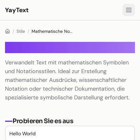
YayText
Stile
/
Stile
/
Mathematische No...
Spielen
Mathematische Notation
Instagram-Schriften
Verwandelt Text mit mathematischen Symbolen
Facebook-Schriften
und Notationsstilen. Ideal zur Erstellung
TikTok-Schriften
mathematischer Ausdrücke, wissenschaftlicher
Notation oder technischer Dokumentation, die
Twitter/X-Schriften
spezialisierte symbolische Darstellung erfordert.
Fettschrift
Schreibschrift
Probieren Sie es aus
Ästhetischer Text