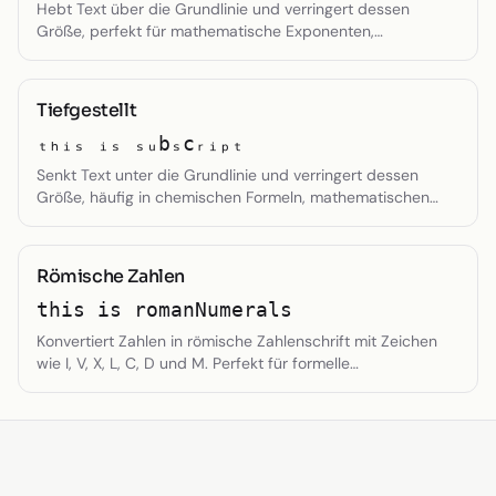
Hebt Text über die Grundlinie und verringert dessen
Größe, perfekt für mathematische Exponenten,
Fußnotenzeichen oder Markensymbole. Bewahrt die
Lesbarkeit, während es sekundäre Informationen klar
anzeigt.
Tiefgestellt
ₜₕᵢₛ ᵢₛ ₛᵤbₛcᵣᵢₚₜ
Senkt Text unter die Grundlinie und verringert dessen
Größe, häufig in chemischen Formeln, mathematischen
Gleichungen oder Fußnotenzeichen verwendet. Ideal zur
Kennzeichnung spezialisierter Notationen, ohne den Fluss
des Haupttextes zu stören.
Römische Zahlen
this is romanNumerals
Konvertiert Zahlen in römische Zahlenschrift mit Zeichen
wie I, V, X, L, C, D und M. Perfekt für formelle
Nummerierung, Zifferblätter, Gliederungen oder um
numerischem Inhalt eine klassische Note zu verleihen.