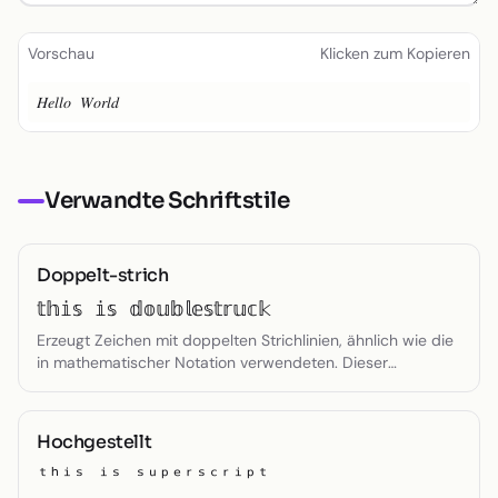
Kleiner Text
Vorschau
Klicken zum Kopieren
Toggle theme
𝐻𝑒𝑙𝑙𝑜 𝑊𝑜𝑟𝑙𝑑
Verwandte Schriftstile
Doppelt-strich
𝕥𝕙𝕚𝕤 𝕚𝕤 𝕕𝕠𝕦𝕓𝕝𝕖𝕤𝕥𝕣𝕦𝕔𝕜
Erzeugt Zeichen mit doppelten Strichlinien, ähnlich wie die
in mathematischer Notation verwendeten. Dieser
ausgefallene Stil verleiht dem Text ein technisches,
präzises Aussehen und bewahrt gleichzeitig die Lesbarkeit.
Hochgestellt
ᵗʰⁱˢ ⁱˢ ˢᵘᵖᵉʳˢᶜʳⁱᵖᵗ