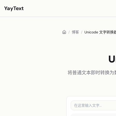
YayText
样式
/
博客
/
Unicode 文字转换器
玩🚀
Instagram 字体
Facebook 字体
U
TikTok 字体
将普通文本即时转换为数十
Twitter/X 字体
粗体文字
手写体文字
美学文字