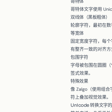
哥特体
哥特体文字
使用 U
双线体（黑板粗体）
轮廓字符，最初在数
等宽体
固定宽度字符，每个
有整齐一致的对齐方
包围字符
字母被包围在圆圈（
签式效果。
特殊效果
像
Zalgo
（使用组合字
符上叠加视觉效果。
Unicode 转换文