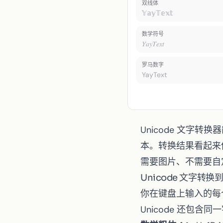
小字体
双线体
𝕐𝕒𝕪𝕋𝕖𝕩𝕥
Toggle theme
数学符号
𝑌𝑎𝑦𝑇𝑒𝑥𝑡
罗马数字
YayText
Unicode 文字转
本。转换结果看起来
需要图片、不需要自
Unicode 文字转
你在键盘上输入的每个字母
Unicode 还包