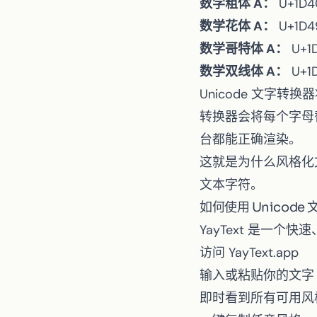
数学粗体 A：
U+1D4
数学花体 A：
U+1D4
数学哥特体 A：
U+1D
数学双线体 A：
U+1D
Unicode 文字
转换器会将每个字母替
台都能正确渲染。
这就是为什么风格化
文本字符。
如何使用 Unicode
YayText
是一个快速、
访问
YayText.app
输入或粘贴你的文字
即时看到所有可用风