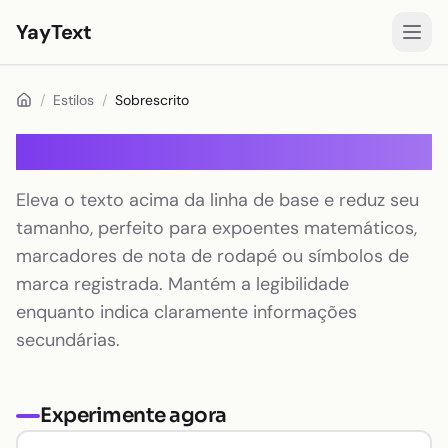
YayText
Estilos
/
Estilos
/
Sobrescrito
Jogar🚀
Sobrescrito
Fontes para Instagram
Eleva o texto acima da linha de base e reduz seu
Fontes para Facebook
tamanho, perfeito para expoentes matemáticos,
Fontes para TikTok
marcadores de nota de rodapé ou símbolos de
marca registrada. Mantém a legibilidade
Fontes para Twitter/X
enquanto indica claramente informações
Texto em negrito
secundárias.
Texto cursivo
Texto estético
Experimente agora