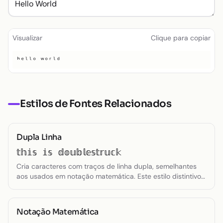
Texto pequeno
Toggle theme
Visualizar
Clique para copiar
ʰᵉˡˡᵒ ʷᵒʳˡᵈ
Estilos de Fontes Relacionados
Dupla Linha
𝕥𝕙𝕚𝕤 𝕚𝕤 𝕕𝕠𝕦𝕓𝕝𝕖𝕤𝕥𝕣𝕦𝕔𝕜
Cria caracteres com traços de linha dupla, semelhantes
aos usados em notação matemática. Este estilo distintivo
adiciona uma aparência técnica e precisa ao texto,
mantendo a legibilidade.
Notação Matemática