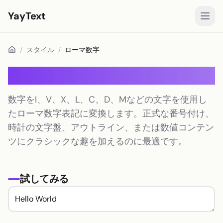
YayText
スタイル
/
スタイル
/
ローマ数字
遊ぶ🚀
ローマ数字
Instagramフォント
数字をI、V、X、L、C、D、Mなどの文字を使用し
Facebookフォント
たローマ数字表記に変換します。正式な番号付け、
TikTokフォント
時計の文字盤、アウトライン、または数値コンテン
ツにクラシックな趣を加えるのに最適です。
Twitter/Xフォント
太字テキスト
試してみる
筆記体テキスト
エステティックテキスト