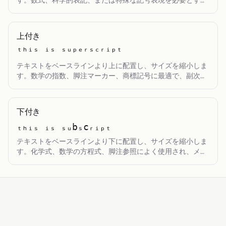
す。数式、科学的表記、または特殊な記号表現を必要とする
技術文書の作成に最適です。
上付き
ᵗʰⁱˢ ⁱˢ ˢᵘᵖᵉʳˢᶜʳⁱᵖᵗ
テキストをベースラインより上に配置し、サイズを縮小しま
す。数学の指数、脚注マーカー、商標記号に最適で、副次的
な情報を明確に示しながら可読性を維持します。
下付き
ₜₕᵢₛ ᵢₛ ₛᵤbₛcᵣᵢₚₜ
テキストをベースラインより下に配置し、サイズを縮小しま
す。化学式、数学の方程式、脚注参照によく使用され、メイ
ンのテキストの流れを乱すことなく特殊な表記を示すのに最
適です。