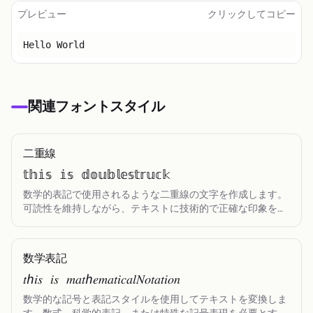
小さい文字
プレビュー
クリックしてコピー
Toggle theme
Hello World
関連フォントスタイル
二重線
𝕥𝕙𝕚𝕤 𝕚𝕤 𝕕𝕠𝕦𝕓𝕝𝕖𝕤𝕥𝕣𝕦𝕔𝕜
数学的表記で使用されるような二重線の文字を作成します。
可読性を維持しながら、テキストに技術的で正確な印象を与
えるこの独特なスタイルです。
数学表記
𝑡ℎ𝑖𝑠 𝑖𝑠 𝑚𝑎𝑡ℎ𝑒𝑚𝑎𝑡𝑖𝑐𝑎𝑙𝑁𝑜𝑡𝑎𝑡𝑖𝑜𝑛
数学的な記号と表記スタイルを使用してテキストを変換しま