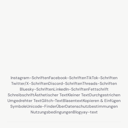
Instagram-Schriften
Facebook-Schriften
TikTok-Schriften
Twitter/X-Schriften
Discord-Schriften
Threads-Schriften
Bluesky-Schriften
LinkedIn-Schriften
Fettschrift
Schreibschrift
Ästhetischer Text
Kleiner Text
Durchgestrichen
Umgedrehter Text
Glitch-Text
Blasentext
Kopieren & Einfügen
Symbole
Unicode-Finder
Über
Datenschutzbestimmungen
Nutzungsbedingungen
Blog
yay-text