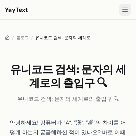
YayText
스타일
/
블로그
/
유니코드 검색: 문자의 세계로...
놀아요🚀
Instagram 글꼴
Facebook 글꼴
유니코드 검색: 문자의 세
TikTok 글꼴
계로의 출입구 🔍
Twitter/X 글꼴
유니코드 검색: 문자의 세계로의 출입구 🔍
굵은 텍스트
필기체 텍스트
안녕하세요! 컴퓨터가 “A”, “漢”, ”🌈“의 차이를 어
에스테틱 텍스트
떻게 아는지 궁금해하신 적이 있나요? 바로 이때