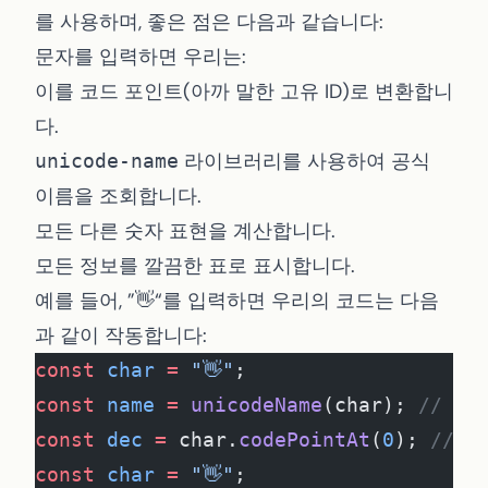
를 사용하며, 좋은 점은 다음과 같습니다:
문자를 입력하면 우리는:
이를 코드 포인트(아까 말한 고유 ID)로 변환합니
다.
라이브러리를 사용하여 공식
unicode-name
이름을 조회합니다.
모든 다른 숫자 표현을 계산합니다.
모든 정보를 깔끔한 표로 표시합니다.
예를 들어, ”👋“를 입력하면 우리의 코드는 다음
과 같이 작동합니다:
const
 char
 =
 "👋"
;
const
 name
 =
 unicodeName
(char); 
// "W
const
 dec
 =
 char.
codePointAt
(
0
); 
// 1
const
 char
 =
 "👋"
;