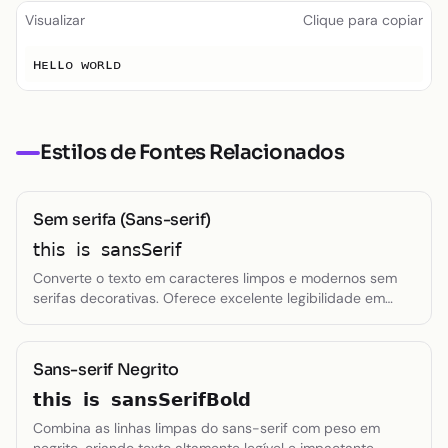
Texto pequeno
Visualizar
Clique para copiar
Toggle theme
ʜᴇʟʟᴏ ᴡᴏʀʟᴅ
Estilos de Fontes Relacionados
Sem serifa (Sans-serif)
𝗍𝗁𝗂𝗌 𝗂𝗌 𝗌𝖺𝗇𝗌𝖲𝖾𝗋𝗂𝖿
Converte o texto em caracteres limpos e modernos sem
serifas decorativas. Oferece excelente legibilidade em
telas digitais e cria uma aparência contemporânea e
minimalista, ideal para designs modernos.
Sans-serif Negrito
𝘁𝗵𝗶𝘀 𝗶𝘀 𝘀𝗮𝗻𝘀𝗦𝗲𝗿𝗶𝗳𝗕𝗼𝗹𝗱
Combina as linhas limpas do sans-serif com peso em