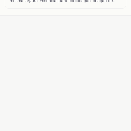
mesma largura. Essencial para codificação, criação de
tabelas ou quando o alinhamento preciso de caracteres é
necessário. Garante um alinhamento vertical perfeito em
documentação técnica.