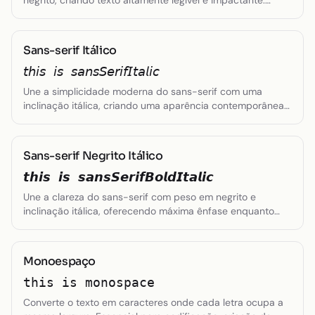
negrito, criando texto altamente legível e impactante.
Perfeito para títulos e informações importantes em
designs modernos e digitais.
Sans-serif Itálico
𝘵𝘩𝘪𝘴 𝘪𝘴 𝘴𝘢𝘯𝘴𝘚𝘦𝘳𝘪𝘧𝘐𝘵𝘢𝘭𝘪𝘤
Une a simplicidade moderna do sans-serif com uma
inclinação itálica, criando uma aparência contemporânea
e dinâmica. Excelente para ênfase sutil em contextos de
design moderno.
Sans-serif Negrito Itálico
𝙩𝙝𝙞𝙨 𝙞𝙨 𝙨𝙖𝙣𝙨𝙎𝙚𝙧𝙞𝙛𝘽𝙤𝙡𝙙𝙄𝙩𝙖𝙡𝙞𝙘
Une a clareza do sans-serif com peso em negrito e
inclinação itálica, oferecendo máxima ênfase enquanto
mantém uma estética moderna. Ideal para criar forte
hierarquia visual em designs contemporâneos.
Monoespaço
𝚝𝚑𝚒𝚜 𝚒𝚜 𝚖𝚘𝚗𝚘𝚜𝚙𝚊𝚌𝚎
Converte o texto em caracteres onde cada letra ocupa a