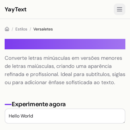
YayText
Estilos
/
Estilos
/
Versaletes
Jogar🚀
Versaletes
Fontes para Instagram
Converte letras minúsculas em versões menores
Fontes para Facebook
de letras maiúsculas, criando uma aparência
Fontes para TikTok
refinada e profissional. Ideal para subtítulos, siglas
ou para adicionar ênfase sofisticada ao texto.
Fontes para Twitter/X
Texto em negrito
Experimente agora
Texto cursivo
Texto estético