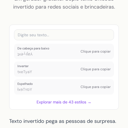
Texto pequeno
invertido para redes sociais e brincadeiras.
Toggle theme
De cabeça para baixo
Clique para copiar
ʇxǝ┴ʎɐ⅄
Inverter
Clique para copiar
txeTyaY
Espelhado
Clique para copiar
ƚxɘTʏɒY
Explorar mais de 43 estilos →
Texto invertido pega as pessoas de surpresa.