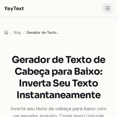
YayText
Estilos
/
Blog
/
Gerador de Texto...
Jogar🚀
Fontes para Instagram
Fontes para Facebook
Gerador de Texto de
Fontes para TikTok
Cabeça para Baixo:
Fontes para Twitter/X
Inverta Seu Texto
Texto em negrito
Instantaneamente
Texto cursivo
Texto estético
Inverta seu texto de cabeça para baixo com
um gerador gratuito. Copie texto Unicode