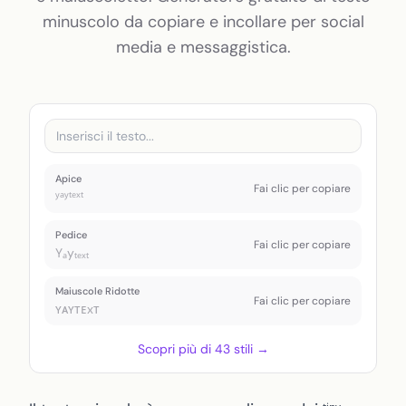
Testo piccolo
minuscolo da copiare e incollare per social
media e messaggistica.
Toggle theme
Apice
Fai clic per copiare
ʸᵃʸᵗᵉˣᵗ
Pedice
Fai clic per copiare
Yₐyₜₑₓₜ
Maiuscole Ridotte
Fai clic per copiare
ʏᴀʏᴛᴇxᴛ
Scopri più di 43 stili →