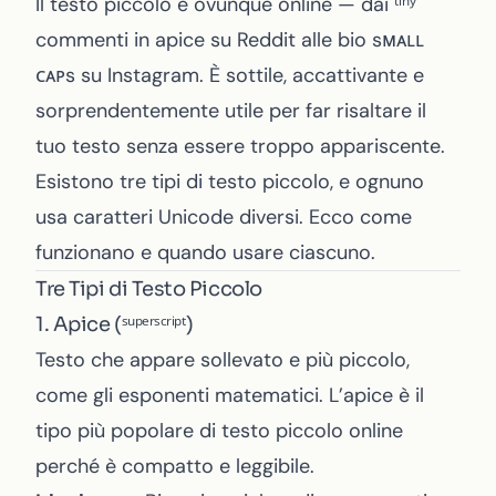
Il testo piccolo è ovunque online — dai ᵗⁱⁿʸ
commenti in apice su Reddit alle bio sᴍᴀʟʟ
ᴄᴀᴘs su Instagram. È sottile, accattivante e
sorprendentemente utile per far risaltare il
tuo testo senza essere troppo appariscente.
Esistono tre tipi di testo piccolo, e ognuno
usa caratteri Unicode diversi. Ecco come
funzionano e quando usare ciascuno.
Tre Tipi di Testo Piccolo
1. Apice (ˢᵘᵖᵉʳˢᶜʳⁱᵖᵗ)
Testo che appare sollevato e più piccolo,
come gli esponenti matematici. L’apice è il
tipo più popolare di testo piccolo online
perché è compatto e leggibile.