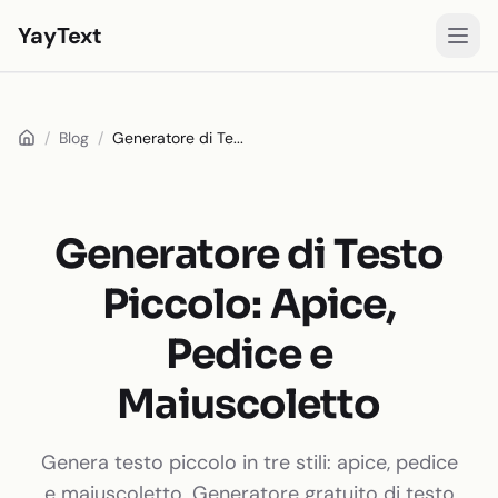
YayText
Stili
/
Blog
/
Generatore di Te...
Gioca🚀
Font per Instagram
Font per Facebook
Generatore di Testo
Font per TikTok
Piccolo: Apice,
Font per Twitter/X
Pedice e
Testo in grassetto
Maiuscoletto
Testo corsivo
Testo estetico
Genera testo piccolo in tre stili: apice, pedice
e maiuscoletto. Generatore gratuito di testo