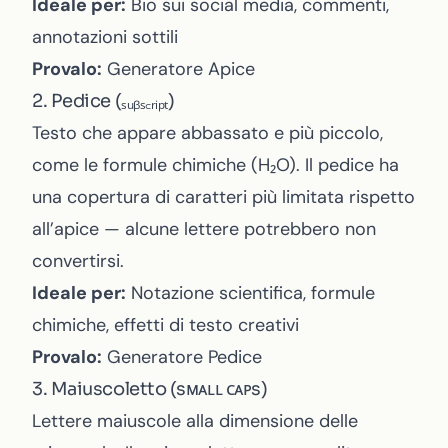
Ideale per:
Bio sui social media, commenti,
annotazioni sottili
Provalo:
Generatore Apice
2. Pedice (ₛᵤᵦₛ꜀ᵣᵢₚₜ)
Testo che appare abbassato e più piccolo,
come le formule chimiche (H₂O). Il pedice ha
una copertura di caratteri più limitata rispetto
all’apice — alcune lettere potrebbero non
convertirsi.
Ideale per:
Notazione scientifica, formule
chimiche, effetti di testo creativi
Provalo:
Generatore Pedice
3. Maiuscoletto (sᴍᴀʟʟ ᴄᴀᴘs)
Lettere maiuscole alla dimensione delle