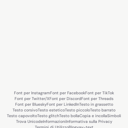
Font per Instagram
Font per Facebook
Font per TikTok
Font per Twitter/X
Font per Discord
Font per Threads
Font per Bluesky
Font per LinkedIn
Testo in grassetto
Testo corsivo
Testo estetico
Testo piccolo
Testo barrato
Testo capovolto
Testo glitch
Testo bolla
Copia e incolla
Simboli
Trova Unicode
Informazioni
Informativa sulla Privacy
Termini di Utilizzo
Blog
yay-text