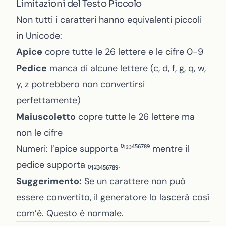
Limitazioni del Testo Piccolo
Non tutti i caratteri hanno equivalenti piccoli
in Unicode:
Apice
copre tutte le 26 lettere e le cifre 0-9
Pedice
manca di alcune lettere (c, d, f, g, q, w,
y, z potrebbero non convertirsi
perfettamente)
Maiuscoletto
copre tutte le 26 lettere ma
non le cifre
Numeri: l’apice supporta ⁰¹²³⁴⁵⁶⁷⁸⁹ mentre il
pedice supporta ₀₁₂₃₄₅₆₇₈₉.
Suggerimento:
Se un carattere non può
essere convertito, il generatore lo lascerà così
com’è. Questo è normale.