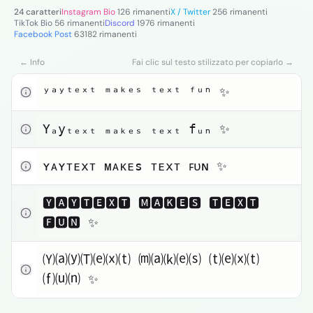
Testo piccolo
24 caratteri
Instagram Bio
126 rimanenti
X / Twitter
256 rimanenti
TikTok Bio
56 rimanenti
Discord
1976 rimanenti
Facebook Post
63182 rimanenti
Toggle theme
← Info
Fai clic sul testo stilizzato per copiarlo →
Fai clic per copiare
ʸᵃʸᵗᵉˣᵗ ᵐᵃᵏᵉˢ ᵗᵉˣᵗ ᶠᵘⁿ ✨
Fai clic per copiare
Yₐyₜₑₓₜ ₘₐₖₑₛ ₜₑₓₜ fᵤₙ ✨
Fai clic per copiare
ʏᴀʏᴛᴇxᴛ ᴍᴀᴋᴇs ᴛᴇxᴛ ꜰᴜɴ ✨
Fai clic per copiare
🆈🅰🆈🆃🅴🆇🆃 🅼🅰🅺🅴🆂 🆃🅴🆇🆃 
🅵🆄🅽 ✨
Fai clic per copiare
🄨⒜⒴🄣⒠⒳⒯ ⒨⒜⒦⒠⒮ ⒯⒠⒳⒯ 
⒡⒰⒩ ✨