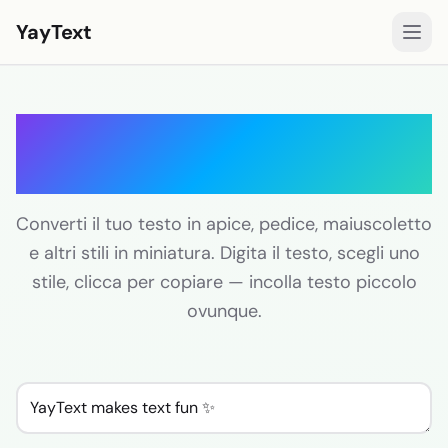
YayText
Stili
Generatore di Testo
Gioca🚀
Piccolo
Font per Instagram
Font per Facebook
Converti il tuo testo in apice, pedice, maiuscoletto
e altri stili in miniatura. Digita il testo, scegli uno
Font per TikTok
stile, clicca per copiare — incolla testo piccolo
Font per Twitter/X
ovunque.
Testo in grassetto
Testo corsivo
Testo estetico