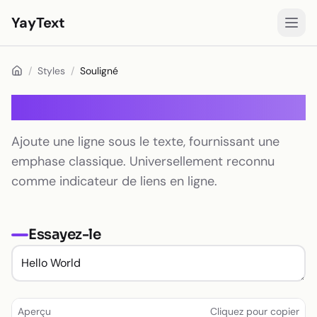
YayText
Styles
/
Styles
/
Souligné
Jouer🚀
Souligné
Polices Instagram
Ajoute une ligne sous le texte, fournissant une
Polices Facebook
emphase classique. Universellement reconnu
Polices TikTok
comme indicateur de liens en ligne.
Polices Twitter/X
Essayez-le
Texte en gras
Texte cursif
Texte esthétique
Aperçu
Cliquez pour copier