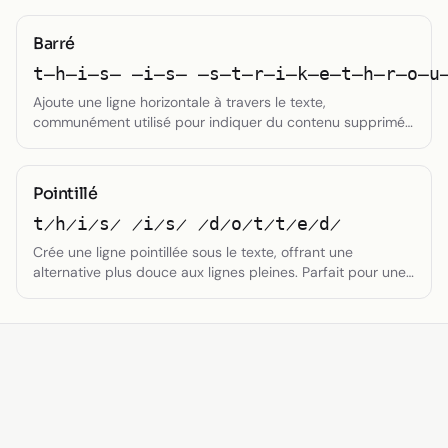
Barré
t̶h̶i̶s̶ ̶i̶s̶ ̶s̶t̶r̶i̶k̶e̶t̶h̶r̶o̶u
Ajoute une ligne horizontale à travers le texte,
communément utilisé pour indiquer du contenu supprimé
ou des réductions de prix.
Pointillé
t̷h̷i̷s̷ ̷i̷s̷ ̷d̷o̷t̷t̷e̷d̷
Crée une ligne pointillée sous le texte, offrant une
alternative plus douce aux lignes pleines. Parfait pour une
emphase subtile.