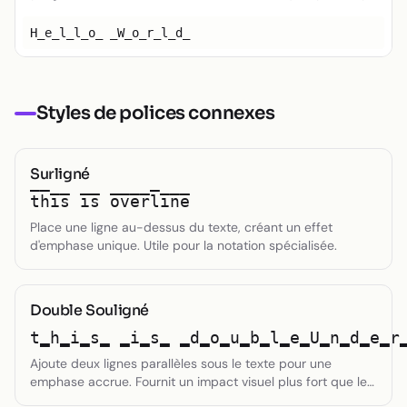
Petit texte
H̲e̲l̲l̲o̲ ̲W̲o̲r̲l̲d̲
Toggle theme
Styles de polices connexes
Surligné
t̅h̅i̅s̅ ̅i̅s̅ ̅o̅v̅e̅r̅l̅i̅n̅e̅
Place une ligne au-dessus du texte, créant un effet
d'emphase unique. Utile pour la notation spécialisée.
Double Souligné
t̳h̳i̳s̳ ̳i̳s̳ ̳d̳o̳u̳b̳l̳e̳U̳n̳d̳e̳r
Ajoute deux lignes parallèles sous le texte pour une
emphase accrue. Fournit un impact visuel plus fort que le
soulignement simple.