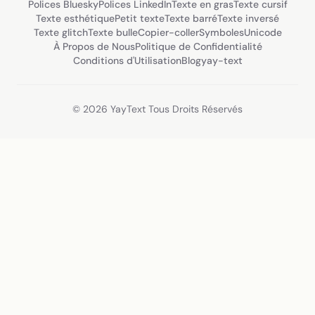
Polices Bluesky
Polices LinkedIn
Texte en gras
Texte cursif
Texte esthétique
Petit texte
Texte barré
Texte inversé
Texte glitch
Texte bulle
Copier-coller
Symboles
Unicode
À Propos de Nous
Politique de Confidentialité
Conditions d'Utilisation
Blog
yay-text
© 2026 YayText Tous Droits Réservés