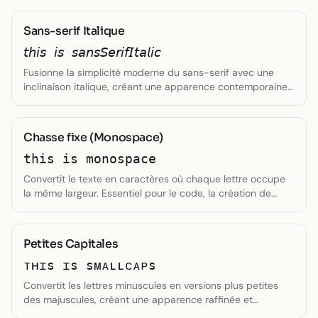
Sans-serif Italique
𝘵𝘩𝘪𝘴 𝘪𝘴 𝘴𝘢𝘯𝘴𝘚𝘦𝘳𝘪𝘧𝘐𝘵𝘢𝘭𝘪𝘤
Fusionne la simplicité moderne du sans-serif avec une
inclinaison italique, créant une apparence contemporaine
mais dynamique.
Chasse fixe (Monospace)
𝚝𝚑𝚒𝚜 𝚒𝚜 𝚖𝚘𝚗𝚘𝚜𝚙𝚊𝚌𝚎
Convertit le texte en caractères où chaque lettre occupe
la même largeur. Essentiel pour le code, la création de
tableaux ou lorsqu'un alignement précis des caractères
est nécessaire.
Petites Capitales
ᴛʜɪs ɪs sᴍᴀʟʟᴄᴀᴘs
Convertit les lettres minuscules en versions plus petites
des majuscules, créant une apparence raffinée et
professionnelle.