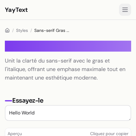
YayText
Styles
/
Styles
/
Sans-serif Gras ...
Jouer🚀
Sans-serif Gras Italique
Polices Instagram
Unit la clarté du sans-serif avec le gras et
Polices Facebook
l'italique, offrant une emphase maximale tout en
Polices TikTok
maintenant une esthétique moderne.
Polices Twitter/X
Essayez-le
Texte en gras
Texte cursif
Texte esthétique
Aperçu
Cliquez pour copier