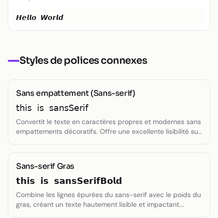
Petit texte
𝙃𝙚𝙡𝙡𝙤 𝙒𝙤𝙧𝙡𝙙
Toggle theme
Styles de polices connexes
Sans empattement (Sans-serif)
𝗍𝗁𝗂𝗌 𝗂𝗌 𝗌𝖺𝗇𝗌𝖲𝖾𝗋𝗂𝖿
Convertit le texte en caractères propres et modernes sans
empattements décoratifs. Offre une excellente lisibilité sur
les écrans numériques.
Sans-serif Gras
𝘁𝗵𝗶𝘀 𝗶𝘀 𝘀𝗮𝗻𝘀𝗦𝗲𝗿𝗶𝗳𝗕𝗼𝗹𝗱
Combine les lignes épurées du sans-serif avec le poids du
gras, créant un texte hautement lisible et impactant.
Parfait pour les titres.