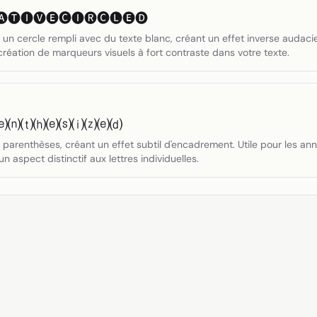
🅣🅘🅥🅔🅒🅘🅡🅒🅛🅔🅓
n cercle rempli avec du texte blanc, créant un effet inverse audacieu
création de marqueurs visuels à fort contraste dans votre texte.
⒠⒩⒯⒣⒠⒮⒤⒵⒠⒟
arenthèses, créant un effet subtil d'encadrement. Utile pour les ann
 aspect distinctif aux lettres individuelles.