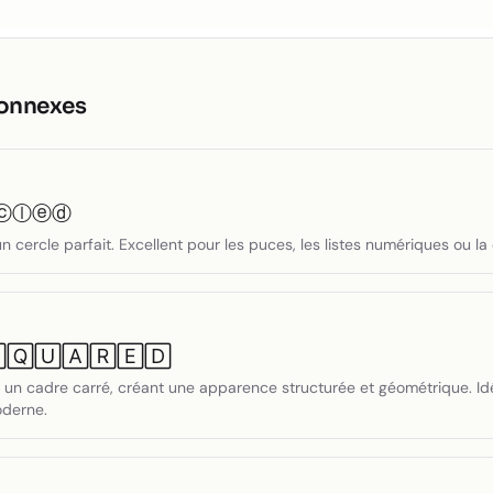
connexes
ⓒⓛⓔⓓ
cercle parfait. Excellent pour les puces, les listes numériques ou la c
🅀🅄🄰🅁🄴🄳
un cadre carré, créant une apparence structurée et géométrique. Idéa
oderne.