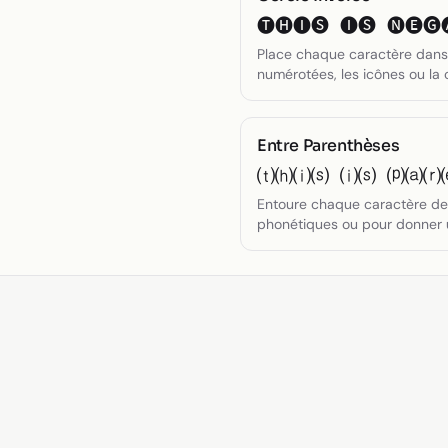
🅣🅗🅘🅢 🅘🅢 🅝🅔🅖
Place chaque caractère dans u
numérotées, les icônes ou la 
Entre Parenthèses
⒯⒣⒤⒮ ⒤⒮ ⒫⒜⒭
Entoure chaque caractère de p
phonétiques ou pour donner un