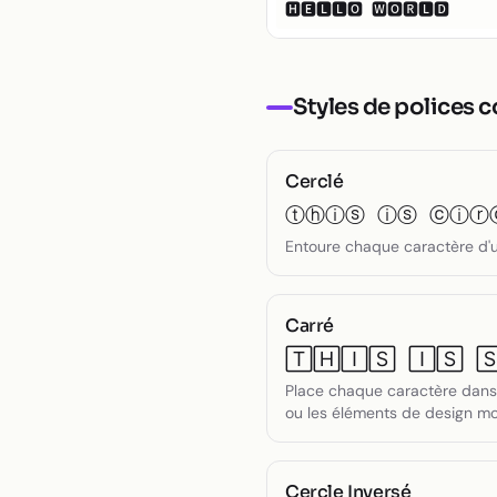
Petit texte
🅷🅴🅻🅻🅾 🆆🅾🆁🅻🅳
Toggle theme
Styles de polices 
Cerclé
ⓣⓗⓘⓢ ⓘⓢ ⓒⓘⓡ
Entoure chaque caractère d'un 
Carré
🅃🄷🄸🅂 🄸🅂 
Place chaque caractère dans 
ou les éléments de design m
Cercle Inversé