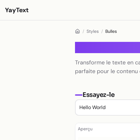
YayText
Styles
/
Styles
/
Bulles
Jouer🚀
Bulles
Polices Instagram
Transforme le texte en c
Polices Facebook
parfaite pour le contenu 
Polices TikTok
Polices Twitter/X
Essayez-le
Texte en gras
Texte cursif
Texte esthétique
Aperçu